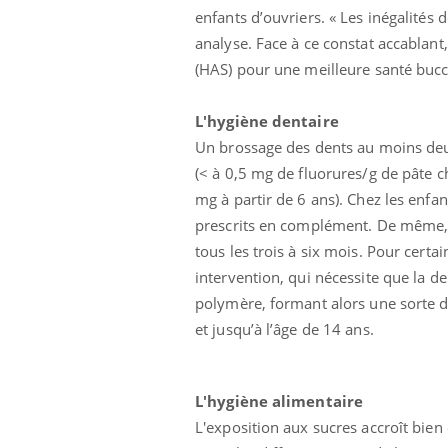
enfants d’ouvriers. « Les inégalités d
analyse. Face à ce constat accablant
(HAS) pour une meilleure santé bucc
L'hygiène dentaire
Un brossage des dents au moins deux
(< à 0,5 mg de fluorures/g de pâte c
mg à partir de 6 ans). Chez les enfa
prescrits en complément. De même, u
tous les trois à six mois. Pour certa
intervention, qui nécessite que la de
lovirus : ce qui
Pourquoi votre ventre
ans la prise en
gâche-t-il les premiers
polymère, formant alors une sorte de 
des femmes
jours de vos vacances ?
et jusqu’à l’âge de 14 ans.
s
e empêche-t-elle
Fortes chaleurs :
 la nuit ?
pourquoi le risque de
L'hygiène alimentaire
noyade grimpe-t-il ?
L'exposition aux sucres accroît bien