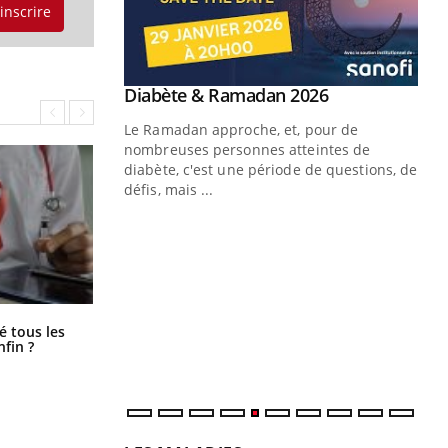
'inscrire
Youtube
 Mains : se
Diabète & Ramadan 2026
Youtube
outube
Le Ramadan approche, et, pour de
 un tout nouveau
nombreuses personnes atteintes de
plage, piscine,
diabète, c'est une période de questions, de
 air… Nos mains
défis, mais ...
Un
You
fac
pr
Un 
mut
Pourquoi votre ventre gâche-t-il les
é tous les
san
premiers jours de vos vacances ?
nfin ?
num