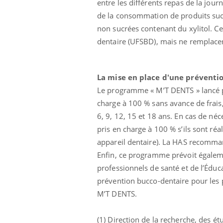
entre les différents repas de la jour
 fin du comprimé
Le Viagra pourrait-il
de la consommation de produits su
jours se profile-t-
freiner la propagation du
n ?
cancer ?
non sucrées contenant du xylitol. C
dentaire (UFSBD), mais ne remplacen
La mise en place d'une préventio
Le programme « M’T DENTS » lancé p
charge à 100 % sans avance de frais,
6, 9, 12, 15 et 18 ans. En cas de néce
pris en charge à 100 % s’ils sont réa
appareil dentaire). La HAS recomman
Enfin, ce programme prévoit égaleme
professionnels de santé et de l’Éduc
prévention bucco-dentaire pour les 
M’T DENTS.
(1) Direction de la recherche, des étu