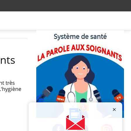
ants
nt très
L'hygiène
Publicité