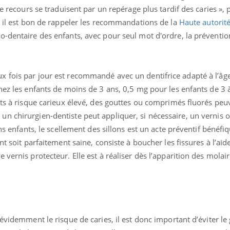
e recours se traduisent par un repérage plus tardif des caries », p
, il est bon de rappeler les recommandations de la
Haute autorit
o-dentaire des enfants, avec pour seul mot d'ordre, la préventio
 fois par jour est recommandé avec un dentifrice adapté à l’âge
hez les enfants de moins de 3 ans, 0,5 mg pour les enfants de 3 à
nts à risque carieux élevé, des gouttes ou comprimés fluorés peu
n chirurgien-dentiste peut appliquer, si nécessaire, un vernis o
ins enfants, le scellement des sillons est un acte préventif bénéfiq
nt soit parfaitement saine, consiste à boucher les fissures à l’aid
Pourquoi manger moins
Mordue 
de protéines pourrait
vacances
vernis protecteur. Elle est à réaliser dès l’apparition des molair
finalement être bénéfique
le coma
Grossesse et chaleur : ce
Mordue 
que dit la science
barracud
secouru
réflexe 
 évidemment le risque de caries, il est donc important d’éviter le