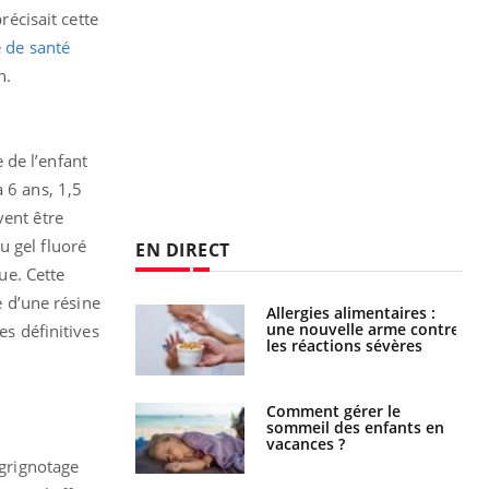
récisait cette
é de santé
n.
 de l’enfant
 6 ans, 1,5
vent être
u gel fluoré
EN DIRECT
ue. Cette
e d’une résine
par une tique en
Allergies alimentaires :
, elle reste dans
une nouvelle arme contre
es définitives
 pendant 42 jours
les réactions sévères
par un
Comment gérer le
a, une petite fille
sommeil des enfants en
e grâce à un
vacances ?
essentiel
 grignotage