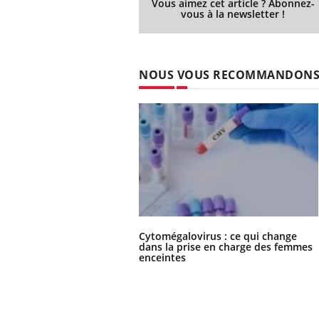
Vous aimez cet article ? Abonnez-
vous à la newsletter !
 Mains :
Carence en fer : comprendre pour
Ins
Youtube
You
NOUS VOUS RECOMMANDON
Youtube
Youtube
prévenir
osa
aciles à aborder...
Fatigue, irritabilité, brouillard mental ou
En 2
poser des
même alopécie… Les symptômes de la
rest
'un proche c'est
carence en fer sont multiples ce qui la rend
pat
...
Cytomégalovirus : ce qui change
dans la prise en charge des femmes
enceintes