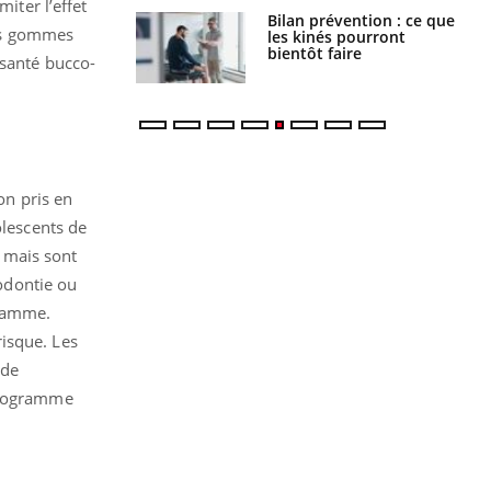
iter l’effet
lose en Suisse :
Bilan prévention : ce que
des gommes
st l’origine de la
les kinés pourront
nation ?
bientôt faire
 santé bucco-
n pris en
olescents de
, mais sont
hodontie ou
gramme.
isque. Les
 de
 programme