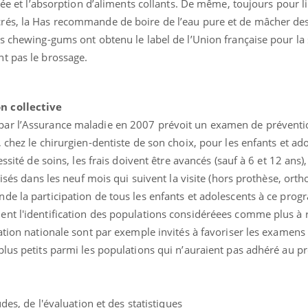
née et l’absorption d’aliments collants. De même, toujours pour lim
Le smartphone nuit-il à
Légionel
crés, la Has recommande de boire de l’eau pure et de mâcher 
l'apprentissage de la
quelle e
lecture ?
contami
es chewing-gums ont obtenu le label de l’Union française pour la
t pas le brossage.
n collective
ar l’Assurance maladie en 2007 prévoit un examen de préventio
 chez le chirurgien-dentiste de son choix, pour les enfants et ad
ssité de soins, les frais doivent être avancés (sauf à 6 et 12 ans)
lisés dans les neuf mois qui suivent la visite (hors prothèse, ort
de la participation de tous les enfants et adolescents à ce pro
nt l'identification des populations considéréees comme plus à r
ation nationale sont par exemple invités à favoriser les examens
plus petits parmi les populations qui n’auraient pas adhéré au
des, de l'évaluation et des statistiques