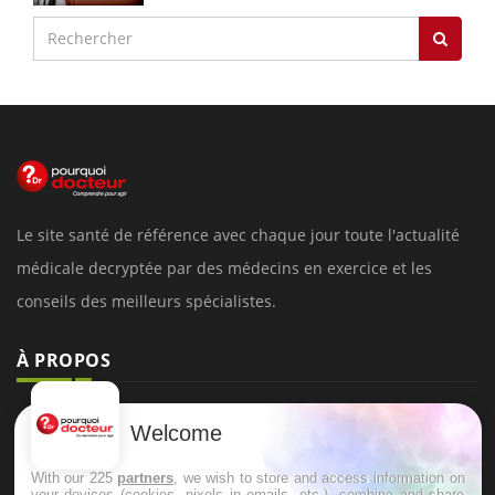
Le site santé de référence avec chaque jour toute l'actualité
médicale decryptée par des médecins en exercice et les
conseils des meilleurs spécialistes.
À PROPOS
Données personnelles et cookies
Welcome
Qui sommes-nous
With our 225
partners
, we wish to store and access information on
Conditions d'utilisation
your devices (cookies, pixels in emails, etc.), combine and share