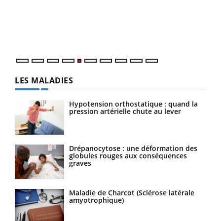
Un é
mati
numé
LES MALADIES
Hypotension orthostatique : quand la
pression artérielle chute au lever
Drépanocytose : une déformation des
globules rouges aux conséquences
graves
Maladie de Charcot (Sclérose latérale
amyotrophique)