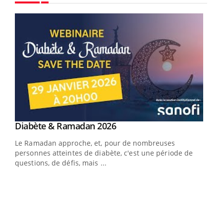
Youtube
Youtube
Diabète & Ramadan 2026
Youtube
Le Ramadan approche, et, pour de nombreuses
vie !
personnes atteintes de diabète, c'est une période de
…
questions, de défis, mais ...
Un 
You
à l