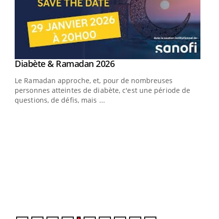
Youtube
Diabète & Ramadan 2026
Youtube
Le Ramadan approche, et, pour de nombreuses
vie !
personnes atteintes de diabète, c'est une période de
…
questions, de défis, mais ...
Un 
You
à l
Un é
mati
numé