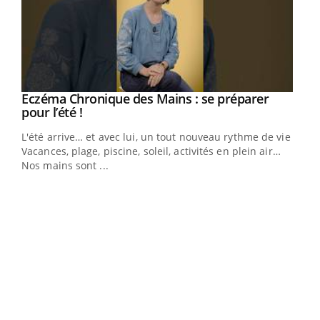
Eczéma Chronique des Mains : se préparer
Youtube
Youtube
pour l’été !
L'été arrive… et avec lui, un tout nouveau rythme de vie !
Vacances, plage, piscine, soleil, activités en plein air…
Nos mains sont ...
Dia
You
Le 
pers
ques