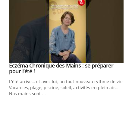
Eczéma Chronique des Mains : se préparer
Youtube
Youtube
pour l’été !
L'été arrive… et avec lui, un tout nouveau rythme de vie !
Vacances, plage, piscine, soleil, activités en plein air…
Nos mains sont ...
Dia
You
Le 
pers