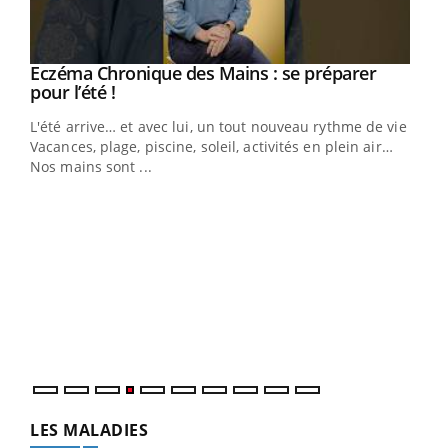
Eczéma Chronique des Mains : se préparer
Youtube
Youtube
pour l’été !
L'été arrive… et avec lui, un tout nouveau rythme de vie !
Vacances, plage, piscine, soleil, activités en plein air…
Nos mains sont ...
Dia
You
Le 
pers
ques
LES MALADIES