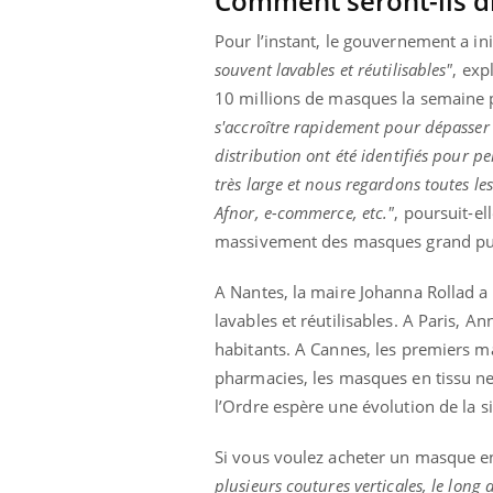
Comment seront-ils d
Pour l’instant, le gouvernement a ini
souvent lavables et réutilisables"
, exp
10 millions de masques la semaine p
s'accroître rapidement pour dépasser 
distribution ont été identifiés pour 
très large et nous regardons toutes le
Afnor, e-commerce, etc."
, poursuit-el
massivement des masques grand public
A Nantes, la maire Johanna Rollad
lavables et réutilisables. A Paris, 
habitants. A Cannes, les premiers ma
pharmacies, les masques en tissu ne 
l’Ordre espère une évolution de la si
Si vous voulez acheter un masque en
plusieurs coutures verticales, le lon