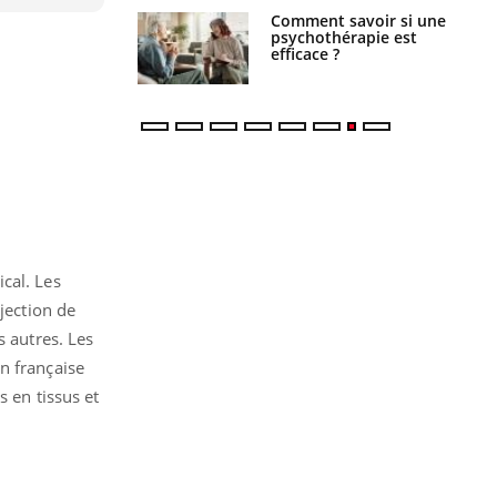
 : pourquoi le
Comment savoir si une
reconnaît-il les
psychothérapie est
 autrement ?
efficace ?
cal. Les
jection de
s autres. Les
n française
s en tissus et