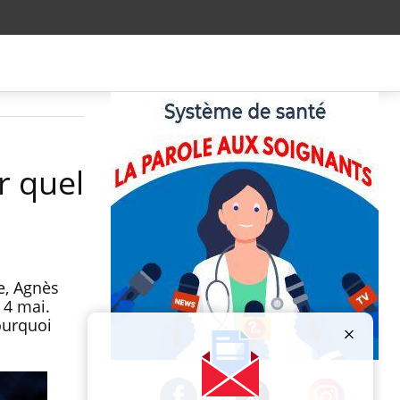
r quel
e, Agnès
 4 mai.
ourquoi
Publicité