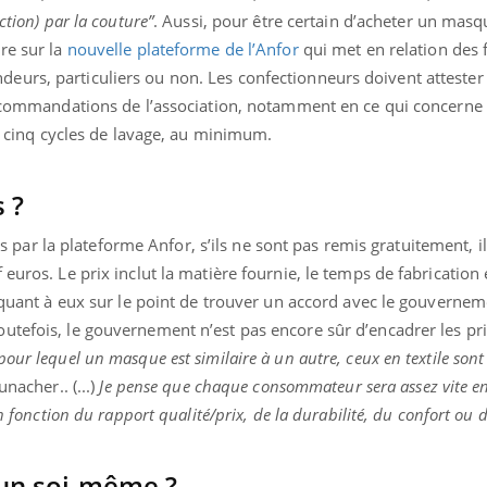
ction) par la couture”
. Aussi, pour être certain d’acheter un masq
re sur la
nouvelle plateforme de l’Anfor
qui met en relation des 
urs, particuliers ou non. Les confectionneurs doivent attester
Youtube
bète & Ramadan 2026
Un « jumeau numériq
tube
Youtube
 recommandations de l’association, notamment en ce qui concerne 
faciliter l’accès à la 
 à cinq cycles de lavage, au minimum.
Ramadan approche, et, pour de
Youtube
préventive
breuses personnes atteintes de
Un établissement lié à u
ète, c'est une période de questions, de
s ?
mutualiste innove en mat
s, mais ...
santé : l'utilisation d'un 
r la plateforme Anfor, s’ils ne sont pas remis gratuitement, il
numérique » permet ...
euros. Le prix inclut la matière fournie, le temps de fabrication 
t quant à eux sur le point de trouver un accord avec le gouverne
tefois, le gouvernement n’est pas encore sûr d’encadrer les pri
our lequel un masque est similaire à un autre, ceux en textile sont 
nacher.. (...)
Je pense que chaque consommateur sera assez vite en
n fonction du rapport qualité/prix, de la durabilité, du confort ou d
 un soi-même ?