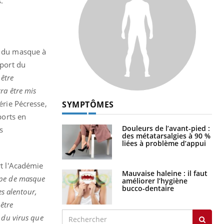
.
rt du masque à
 port du
 être
ra être mis
érie Pécresse,
SYMPTÔMES
ports en
Douleurs de l’avant-pied :
s
des métatarsalgies à 90 %
liées à problème d’appui
t l'Académie
Mauvaise haleine : il faut
type de masque
améliorer l’hygiène
bucco-dentaire
es alentour,
 être
 du virus que