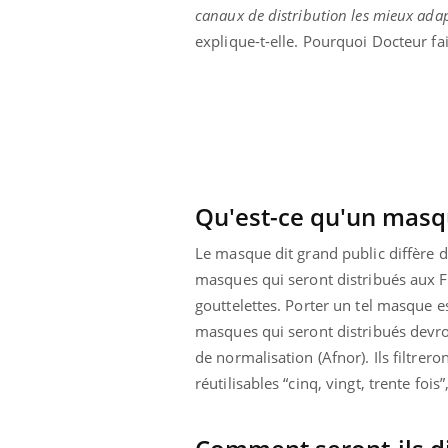
canaux de distribution les mieux ada
 alimentaires :
TDAH : quel est ce
elle arme contre
traitement autorisé aux
explique-t-elle. Pourquoi Docteur fai
tions sévères
États-Unis ?
Qu'est-ce qu'un masqu
Le masque dit grand public diffère 
masques qui seront distribués aux Fr
gouttelettes. Porter un tel masque e
masques qui seront distribués devro
de normalisation (Afnor). Ils filtrer
réutilisables “cinq, vingt, trente fois