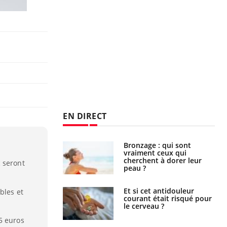
EN DIRECT
lage des horaires
Bronzage : qui sont
quel impact sur le
vraiment ceux qui
 ?
cherchent à dorer leur
 seront
peau ?
e : ces polluants
Et si cet antidouleur
bles et
nt influencer le
courant était risqué pour
es enfants
le cerveau ?
5 euros