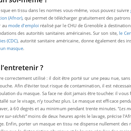
asque en tissu dans les normes vous-même, vous pouvez suivre
tion (Afnor)
, qui permet de télécharger gratuitement des patrons 
r au
mode d’emploi
réalisé par le CHU de Grenoble à destination
tions des autorités sanitaires américaines. Sur son site,
le Ce
ies (CDC)
, autorité sanitaire américaine, donne également des in
 un masque
.
’entretenir ?
re correctement utilisé : il doit être porté sur une peau nue, sans
bouche. Afin d'éviter tout risque de contamination, il est nécessai
ulation du masque. Sa face ne doit jamais être touchée: il vous 
nstallé sur le visage, n’y touchez plus. Le masque est efficace pen
laver, à 60 degrés et au minimum pendant trente minutes. “
Les m
re sur-séchés”
moins de deux heures après le lavage, précise l'Afno
inge. Enfin, porter un masque en tissu ne dispense nullement des