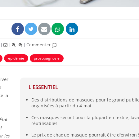
|
|
|
Commenter
épidémie
prosopagnosie
iver.
L'ESSENTIEL
s
Cerveau : le mystère de la
Le déca
"madeleine de Proust"
d'été : 
é la
enfin expliqué
sommeil
Des distributions de masques pour le grand public
s
organisées à partir du 4 mai
n
Intolérance au gluten : les
Grossess
Ces masques seront pour la plupart en textile, lava
État
nouvelles
pourraie
réutilisables
recommandations de la
poids d
d
HAS
Le prix de chaque masque pourrait être d'environ 
r les