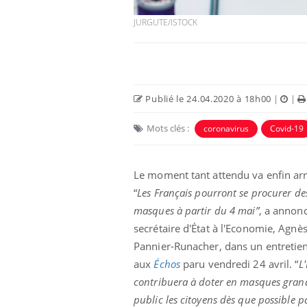
JURGUTE/ISTOCK
Publié le 24.04.2020 à 18h00
|
|
Mots clés :
coronavirus
Covid-19
Le moment tant attendu va enfin arr
“
Les Français pourront se procurer de
par un
Comment gérer le
, une petite fille
sommeil des enfants en
masques à partir du 4 mai”
, a annonc
 grâce à un
vacances ?
ssentiel
secrétaire d'État à l'Economie, Agnè
Pannier-Runacher, dans un entretie
lose en Suisse :
Bilan prévention : ce que
aux
Échos
paru vendredi 24 avril. “
L'
t l’origine de la
les kinés pourront
ation ?
bientôt faire
contribuera à doter en masques gran
public les citoyens dès que possible pa