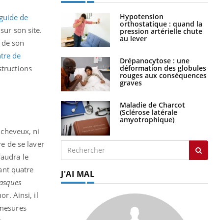
Hypotension
guide de
orthostatique : quand la
sur son site.
pression artérielle chute
au lever
 de son
ntre de
Drépanocytose : une
déformation des globules
structions
rouges aux conséquences
graves
Maladie de Charcot
(Sclérose latérale
amyotrophique)
 cheveux, ni
re de se laver
faudra le
dant quatre
J'AI MAL
asques
r. Ainsi, il
 mesures