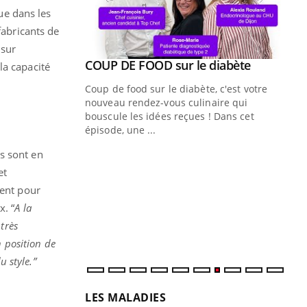
ue dans les
fabricants de
 sur
Youtube
ue » pour
COUP DE FOOD sur le diabète
Youtube
la capacité
médecine
Coup de food sur le diabète, c'est votre
nouveau rendez-vous culinaire qui
n groupe
bouscule les idées reçues ! Dans cet
ière de bilan de
épisode, une ...
« jumeau
Qu
s sont en
You
êtr
et
ment pour
"Le
qua
x. “
A la
Doc
très
dir
 position de
u style.”
LES MALADIES