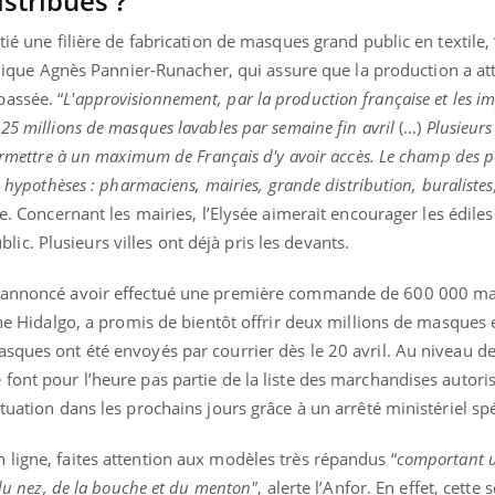
istribués ?
tié une filière de fabrication de masques grand public en textile, 
lique Agnès Pannier-Runacher, qui assure que la production a att
assée. “
L'approvisionnement, par la production française et les im
25 millions de masques lavables par semaine fin avril
(…)
Plusieurs
permettre à un maximum de Français d'y avoir accès. Le champ des po
s hypothèses : pharmaciens, mairies, grande distribution, buraliste
le. Concernant les mairies, l’Elysée aimerait encourager les édiles
. Plusieurs villes ont déjà pris les devants.
 a annoncé avoir effectué une première commande de 600 000 m
Anne Hidalgo, a promis de bientôt offrir deux millions de masques 
sques ont été envoyés par courrier dès le 20 avril. Au niveau d
font pour l’heure pas partie de la liste des marchandises autori
tuation dans les prochains jours grâce à un arrêté ministériel spé
 ligne, faites attention aux modèles très répandus “
comportant 
g du nez, de la bouche et du menton"
, alerte l’Anfor. En effet, cette 