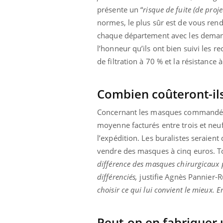
présente un “
risque de fuite (de proje
normes, le plus sûr est de vous rend
chaque département avec les demande
ale : et si on
Eczéma Chronique des Mains : se
Dia
Youtube
You
l’honneur qu’ils ont bien suivi les
ube
Youtube
préparer pour l’été !
de filtration à 70 % et la résistance
Le 
 diabète de type 2
L'été arrive… et avec lui, un tout nouveau
nom
ues chez les
rythme de vie ! Vacances, plage, piscine,
diab
Combien coûteront-il
ez les soignants.
soleil, activités en plein air… Nos mains
défi
sont ...
Concernant les masques commandés pa
moyenne facturés entre trois et neuf 
l’expédition. Les buralistes seraien
vendre des masques à cinq euros. Tou
différence des masques chirurgicaux p
différenciés,
justifie Agnès Pannier-Ru
choisir ce qui lui convient le mieux. E
Peut-on en fabriquer