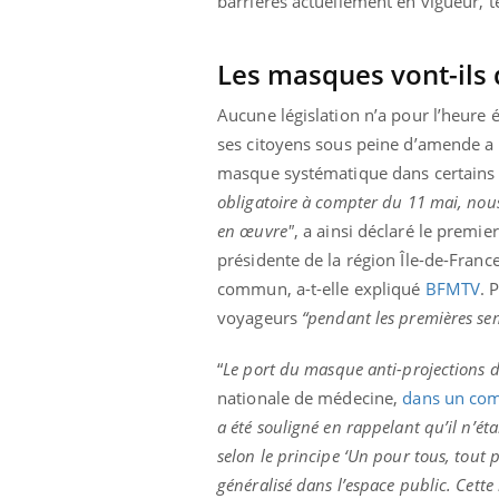
barrières actuellement en vigueur, te
Les masques vont-ils 
Aucune législation n’a pour l’heure 
ses citoyens sous peine d’amende a ét
masque systématique dans certains l
obligatoire à compter du 11 mai, nous
en
œuvre"
, a ainsi déclaré le premie
présidente de la région Île-de-France
commun, a-t-elle expliqué
BFMTV
. 
voyageurs
“pendant les premières s
“
Le port du masque anti-projections do
nationale de médecine,
dans un com
a été souligné en rappelant qu’il n’ét
selon le principe ‘Un pour tous, tout 
généralisé dans l’espace public. Cett