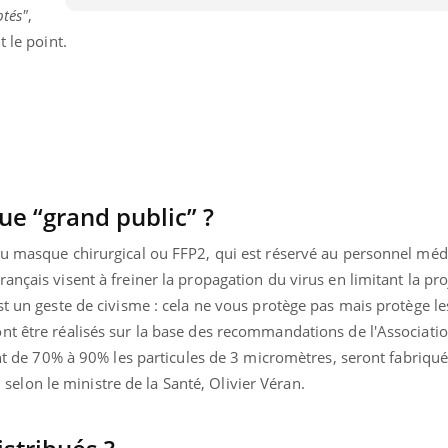
ptés"
,
Insuffisance cardiaque :
Autisme
comment mieux la
cerveau 
t le point.
prévenir
visages
e “grand public” ?
du masque chirurgical ou FFP2, qui est réservé au personnel médi
ançais visent à freiner la propagation du virus en limitant la pro
st un geste de civisme : cela ne vous protège pas mais protège le
nt être réalisés sur la base des recommandations de l'Associatio
ont de 70% à 90% les particules de 3 micromètres, seront fabriqué
”, selon le ministre de la Santé, Olivier Véran.