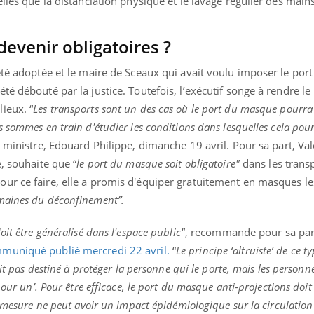
lles que la distanciation physique et le lavage régulier des mains
devenir obligatoires ?
été adoptée et le maire de Sceaux qui avait voulu imposer le po
é débouté par la justice. Toutefois, l’exécutif songe à rendre le
ieux. “
Les transports sont un des cas où le port du masque pourra
 sommes en train d'étudier les conditions dans lesquelles cela pour
r ministre, Edouard Philippe, dimanche 19 avril. Pour sa part, Val
, souhaite que “
le port du masque soit obligatoire"
dans les trans
Pour ce faire, elle a promis d'équiper gratuitement en masques le
emaines du déconfinement”.
it être généralisé dans l'espace public"
, recommande pour sa par
muniqué publié mercredi 22 avril.
“
Le principe ‘altruiste’ de ce 
ait pas destiné à protéger la personne qui le porte, mais les personn
pour un’. Pour être efficace, le port du masque anti-projections doit
e mesure ne peut avoir un impact épidémiologique sur la circulation