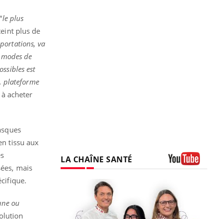
“
le plus
eint plus de
portations, va
 modes de
ssibles est
s, plateforme
 à acheter
asques
en tissu aux
es
LA CHAÎNE SANTÉ
sées, mais
Youtube
cifique.
une ou
solution