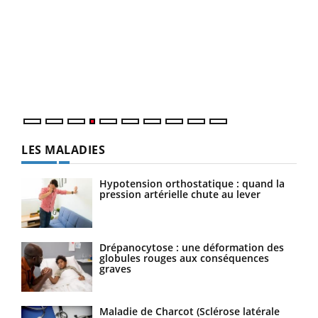
Dia
You
Le 
pers
ques
LES MALADIES
Hypotension orthostatique : quand la
pression artérielle chute au lever
Drépanocytose : une déformation des
globules rouges aux conséquences
graves
Maladie de Charcot (Sclérose latérale