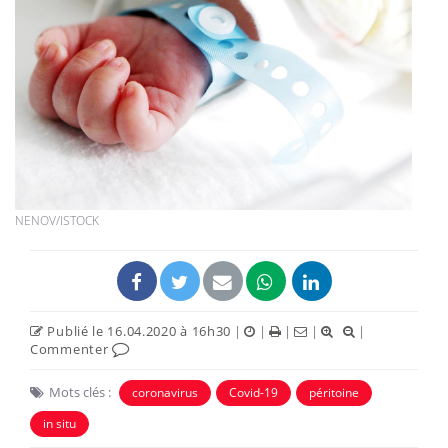
NENOV/ISTOCK
Publié le 16.04.2020 à 16h30
|
|
|
|
|
Commenter
Mots clés :
coronavirus
Covid-19
péritoine
in situ