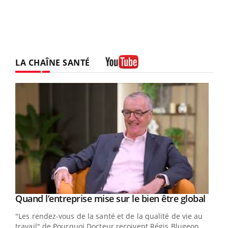
LA CHAÎNE SANTÉ
Youtube
Yout
Quand l’entreprise mise sur le bien être global
Youtube
ndez-
"Les rendez-vous de la santé et de la qualité de vie au
cet
travail" de Pourquoi Docteur reçoivent Régis Blugeon,