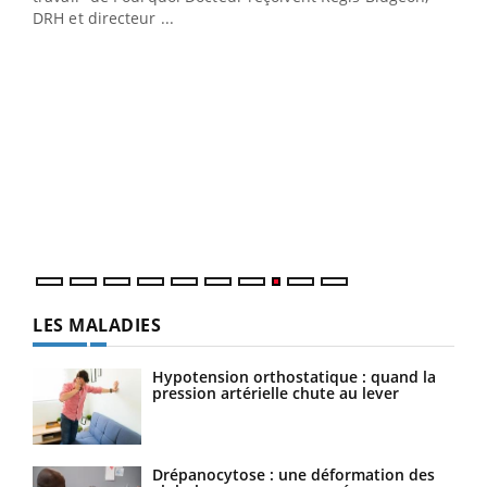
DRH et directeur ...
Ecz
You
(3/3
Dans
vous
quot
LES MALADIES
Hypotension orthostatique : quand la
pression artérielle chute au lever
Drépanocytose : une déformation des