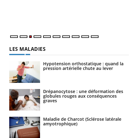
L'ét
Vaca
Nos 
LES MALADIES
Hypotension orthostatique : quand la
pression artérielle chute au lever
Drépanocytose : une déformation des
globules rouges aux conséquences
graves
Maladie de Charcot (Sclérose latérale
amyotrophique)