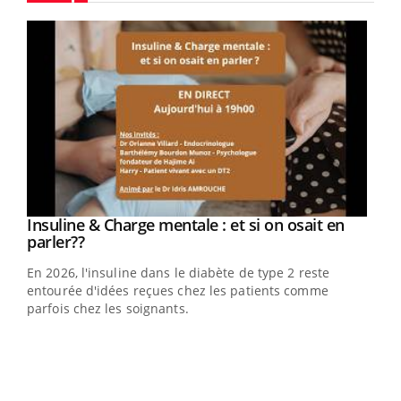
Youtube
Youtube
Insuline & Charge mentale : et si on osait en
Youtube
Youtube
parler??
En 2026, l'insuline dans le diabète de type 2 reste
entourée d'idées reçues chez les patients comme
parfois chez les soignants.
Ecz
You
pour