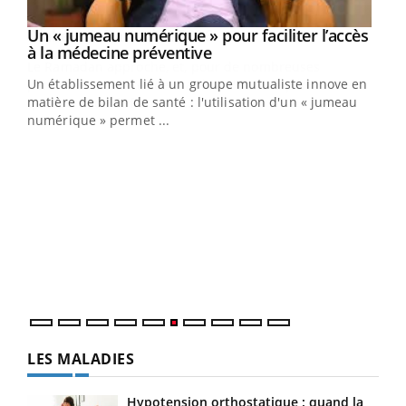
Un « jumeau numérique » pour faciliter l’accès
Youtube
Youtube
à la médecine préventive
Un établissement lié à un groupe mutualiste innove en
e
matière de bilan de santé : l'utilisation d'un « jumeau
numérique » permet ...
COU
You
Coup
vous
épis
LES MALADIES
Hypotension orthostatique : quand la