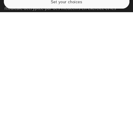
Set your choices
Cookies settings
médicale decryptée par des médecins en exercice et les
conseils des meilleurs spécialistes.
À PROPOS
Données personnelles et cookies
Qui sommes-nous
Conditions d'utilisation
Plan du site
Mentions Légales
Nous contacter
NEWSLETTER
Recevez toutes les semaines les meilleures infos santé