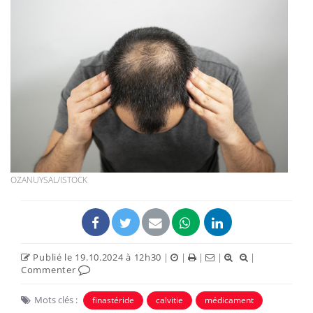
OZANUYSAL/ISTOCK
Publié le 19.10.2024 à 12h30
|
|
|
|
|
Commenter
Mots clés :
finastéride
calvitie
médicament