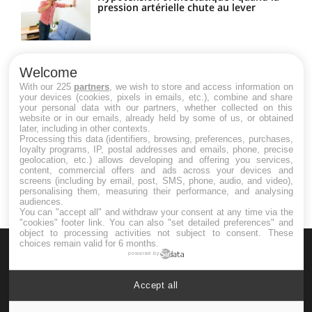
pression artérielle chute au lever
Drépanocytose : une déformation des
globules rouges aux conséquences
Welcome
graves
With our 225
partners
, we wish to store and access information on
your devices (cookies, pixels in emails, etc.), combine and share
your personal data with our partners, whether collected on this
website or in our emails, already held by some of us, or obtained
Maladie de Charcot (Sclérose latérale
later, including in other contexts.
amyotrophique)
Processing this data (identifiers, browsing, preferences, purchases,
loyalty programs, IP, postal addresses and emails, phone, precise
geolocation, etc.) allows developing and offering you services,
content, commercial offers and ads across your devices and
screens (including by email, post, SMS, phone, audio, and video),
personalising them, measuring their performance, and analysing
audiences.
You can "accept all" and withdraw your consent at any time via the
"cookies" footer link
. You can also "set detailed preferences" and
object to processing activities not subject to consent. These
choices remain valid for 6 months.
powered by
Accept all
Le site santé de référence avec chaque jour toute l'actualité