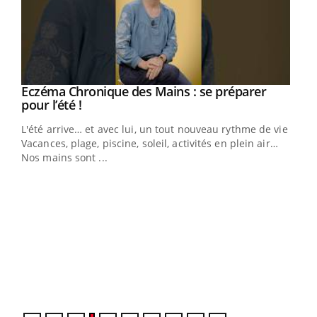
Eczéma Chronique des Mains : se préparer
Youtube
Youtube
pour l’été !
L'été arrive… et avec lui, un tout nouveau rythme de vie !
Vacances, plage, piscine, soleil, activités en plein air…
Nos mains sont ...
Dia
You
Le 
pers
ques