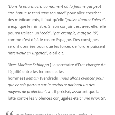
“
Dans la pharmacie, au moment où la femme qui peut
être battue se rend sans son mari”
pour aller chercher
des médicaments, il faut qu’elle “
puisse donner l’alerte
”,
a expliqué le ministre. Si son conjoint est avec elle, elle
pourra utiliser un “
code
”, “
par exemple, masque 19”
,
comme c'est déjà le cas en Espagne. Des consignes
seront données pour que les forces de l’ordre puissent
“
intervenir en urgence”
, a-t-il dit.
“Avec Marlène Schiappa
[ la secrétaire d’Etat chargée de
l’égalité entre les femmes et les
hommes]
demain
[vendredi],
nous allons avancer pour
que ce soit partout sur le territoire national un des
moyens de protection”,
a-t-il précisé, assurant que la
lutte contre les violences conjugales était “
une priorité
”.
Pour lutter contre les violences conjugales, le