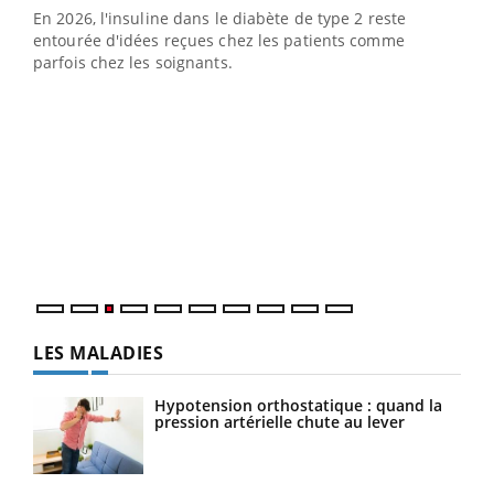
En 2026, l'insuline dans le diabète de type 2 reste
entourée d'idées reçues chez les patients comme
parfois chez les soignants.
Ecz
You
pour
L'ét
Vaca
Nos 
LES MALADIES
Hypotension orthostatique : quand la
pression artérielle chute au lever