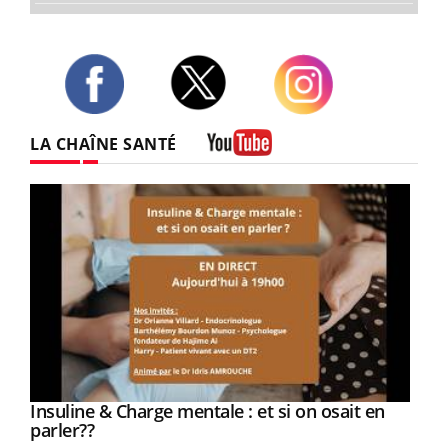
Twitter
Facebook
Instagram
LA CHAÎNE SANTÉ
Youtube
Youtube
Insuline & Charge mentale : et si on osait en
Youtube
Youtube
parler??