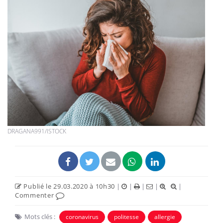
DRAGANA991/ISTOCK
Publié le 29.03.2020 à 10h30
|
|
|
|
|
Commenter
Mots clés :
coronavirus
politesse
allergie