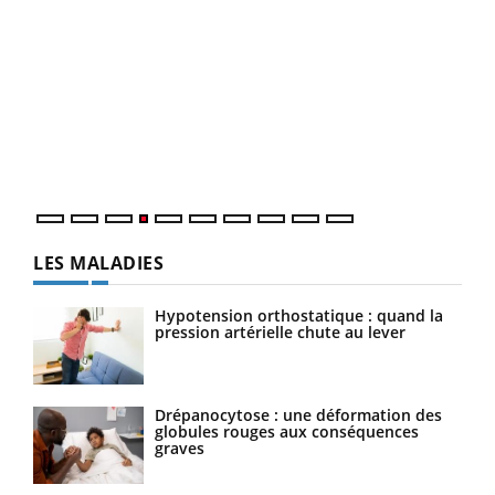
Dia
You
Le 
pers
ques
LES MALADIES
Hypotension orthostatique : quand la
pression artérielle chute au lever
Drépanocytose : une déformation des
globules rouges aux conséquences
graves