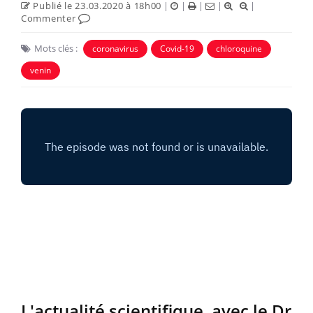
Publié le 23.03.2020 à 18h00
|
|
|
|
|
Commenter
Mots clés :
coronavirus
Covid-19
chloroquine
venin
L'actualité scientifique, avec le Dr