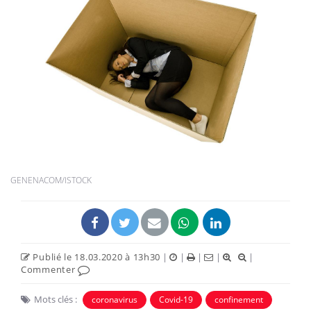
GENENACOM/ISTOCK
Publié le 18.03.2020 à 13h30
|
|
|
|
|
Commenter
Mots clés :
coronavirus
Covid-19
confinement