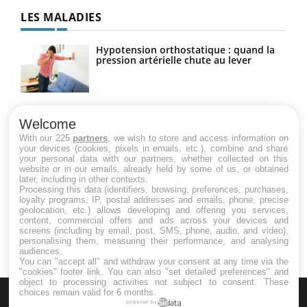
LES MALADIES
Hypotension orthostatique : quand la
pression artérielle chute au lever
Drépanocytose : une déformation des
globules rouges aux conséquences
Welcome
graves
With our 225
partners
, we wish to store and access information on
your devices (cookies, pixels in emails, etc.), combine and share
your personal data with our partners, whether collected on this
website or in our emails, already held by some of us, or obtained
Maladie de Charcot (Sclérose latérale
later, including in other contexts.
amyotrophique)
Processing this data (identifiers, browsing, preferences, purchases,
loyalty programs, IP, postal addresses and emails, phone, precise
geolocation, etc.) allows developing and offering you services,
content, commercial offers and ads across your devices and
screens (including by email, post, SMS, phone, audio, and video),
personalising them, measuring their performance, and analysing
audiences.
You can "accept all" and withdraw your consent at any time via the
"cookies" footer link
. You can also "set detailed preferences" and
object to processing activities not subject to consent. These
choices remain valid for 6 months.
powered by