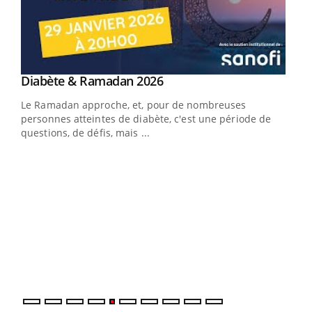
Youtube
Diabète & Ramadan 2026
Youtube
Le Ramadan approche, et, pour de nombreuses
vie !
personnes atteintes de diabète, c'est une période de
…
questions, de défis, mais ...
Un 
You
à l
Un é
mati
numé