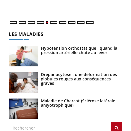
matière de bilan de santé : l'utilisation d'un « jumeau
épis
numérique » permet ...
LES MALADIES
Hypotension orthostatique : quand la
pression artérielle chute au lever
Drépanocytose : une déformation des
globules rouges aux conséquences
graves
Maladie de Charcot (Sclérose latérale
amyotrophique)