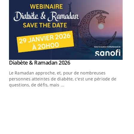
Youtube
Diabète & Ramadan 2026
Youtube
Le Ramadan approche, et, pour de nombreuses
personnes atteintes de diabète, c'est une période de
questions, de défis, mais ...
Un « jumeau numérique » pour faciliter l’accès
COU
Youtube
You
Youtube
à la médecine préventive
Coup
Un établissement lié à un groupe mutualiste innove en
vous