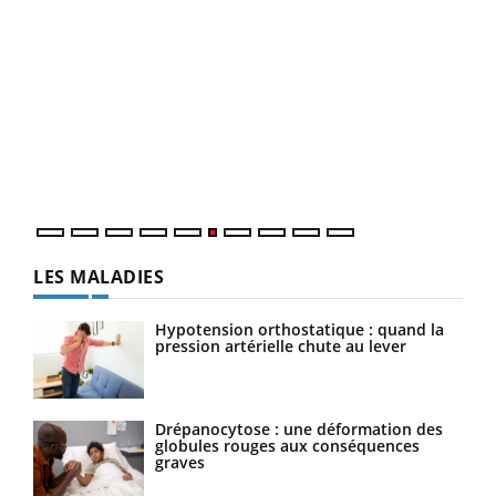
COU
You
Coup
vous
épis
LES MALADIES
Hypotension orthostatique : quand la
pression artérielle chute au lever
Drépanocytose : une déformation des
globules rouges aux conséquences
graves