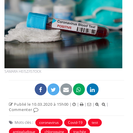
SAMARA HEISZ/ISTOCK
Publié le 10.03.2020 à 15h00
|
|
|
|
|
Commenter
Mots clés :
coronavirus
Covid-19
test
antipaludique
chloroquine
trachée