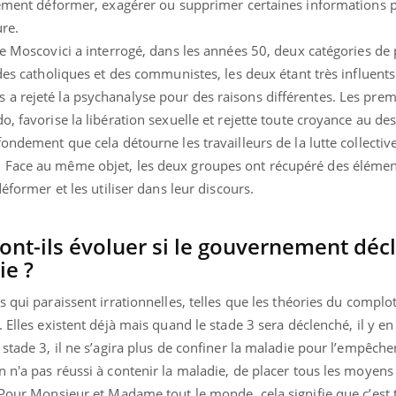
llement déformer, exagérer ou supprimer certaines informations 
ure.
ge Moscovici a interrogé, dans les années 50, deux catégories de
des catholiques et des communistes, les deux étant très influents
a rejeté la psychanalyse pour des raisons différentes. Les prem
, favorise la libération sexuelle et rejette toute croyance au des
ondement que cela détourne les travailleurs de la lutte collectiv
 Face au même objet, les deux groupes ont récupéré des élémen
déformer et les utiliser dans leur discours.
nt-ils évoluer si le gouvernement déc
ie ?
 qui paraissent irrationnelles, telles que les théories du complot
 Elles existent déjà mais quand le stade 3 sera déclenché, il y en
stade 3, il ne s’agira plus de confiner la maladie pour l’empêche
 n'a pas réussi à contenir la maladie, de placer tous les moyens
 Pour Monsieur et Madame tout le monde, cela signifie que c’est 