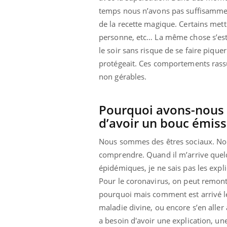
les ce qui la rend
patients comme parfois chez les soignants.
sole
temps nous n’avons pas suffisammen
sont
de la recette magique. Certains mette
personne, etc… La même chose s’est o
le soir sans risque de se faire piqu
protégeait. Ces comportements rassur
non gérables.
Pourquoi avons-nous l
d’avoir un bouc émiss
Nous sommes des êtres sociaux. Nou
comprendre. Quand il m’arrive quel
épidémiques, je ne sais pas les expl
Pour le coronavirus, on peut remont
pourquoi mais comment est arrivé le
maladie divine, ou encore s’en aller
a besoin d'avoir une explication, u