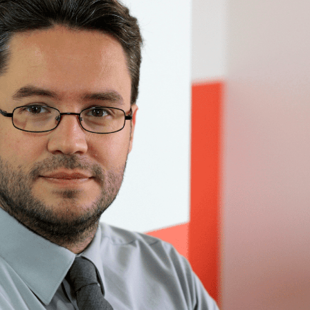
La sieste empêche-t-elle
de dormir la nuit ?
VIH : la fin du comprimé
tous les jours se profile-t-
elle enfin ?
Pourquoi votre ventre
gâche-t-il les premiers
jours de vos vacances ?