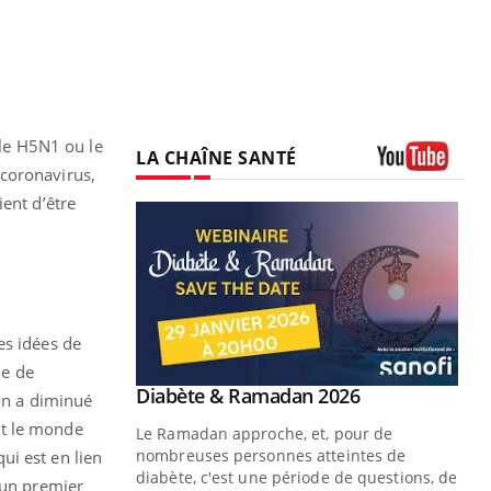
 le H5N1 ou le
LA CHAÎNE SANTÉ
 coronavirus,
Youtube
ent d’être
es idées de
me de
Youtube
Diabète & Ramadan 2026
Youtube
ion a diminué
ut le monde
Le Ramadan approche, et, pour de
nombreuses personnes atteintes de
ui est en lien
diabète, c'est une période de questions, de
 un premier