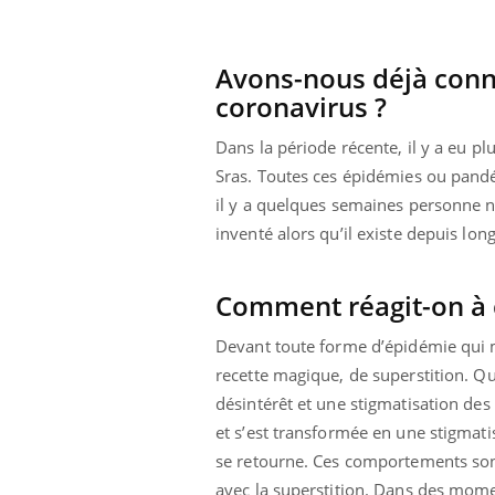
Avons-nous déjà con
coronavirus ?
Dans la période récente, il y a eu pl
Sras. Toutes ces épidémies ou pandé
il y a quelques semaines personne n'
inventé alors qu’il existe depuis lo
Comment réagit-on à
Devant toute forme d’épidémie qui m
recette magique, de superstition. Qua
prendre pour
Insuline & Charge mentale : et si on
Ecz
Youtube
You
désintérêt et une stigmatisation des
Youtube
osait en parler??
pré
et s’est transformée en une stigma
llard mental ou
En 2026, l'insuline dans le diabète de type 2
L'ét
se retourne. Ces comportements sont
tômes de la
reste entourée d'idées reçues chez les
ryth
avec la superstition. Dans des momen