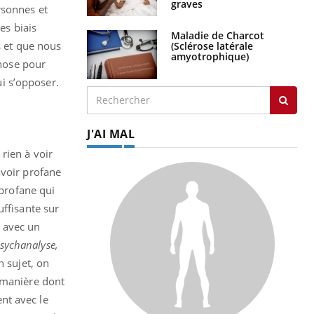
graves
rsonnes et
es biais
Maladie de Charcot
s et que nous
(Sclérose latérale
amyotrophique)
chose pour
i s’opposer.
J'AI MAL
rien à voir
avoir profane
 profane qui
uffisante sur
 avec un
sychanalyse,
n sujet, on
a manière dont
nt avec le