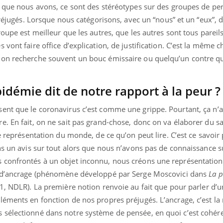
t que nous avons, ce sont des stéréotypes sur des groupes de pe
préjugés. Lorsque nous catégorisons, avec un “nous” et un “eux”, d
roupe est meilleur que les autres, que les autres sont tous pareil
 vont faire office d’explication, de justification. C’est la même 
 on recherche souvent un bouc émissaire ou quelqu’un contre qu
idémie dit de notre rapport à la peur ?
ent que le coronavirus c’est comme une grippe. Pourtant, ça n’a 
e. En fait, on ne sait pas grand-chose, donc on va élaborer du s
e représentation du monde, de ce qu’on peut lire. C’est ce savoir
ns un avis sur tout alors que nous n’avons pas de connaissance s
 confrontés à un objet inconnu, nous créons une représentation
t d’ancrage (phénomène développé par Serge
Moscovici
dans
La p
1, NDLR). La première notion renvoie au fait que pour parler d’u
léments en fonction de nos propres préjugés. L’ancrage, c’est l
sélectionné dans notre système de pensée, en quoi c’est cohére