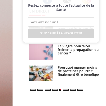
Restez connecté à toute l’actualité de la
Twitter
Facebook
Instagram
Santé
EN DIRECT
Fortes chaleurs :
Grossesse et chaleur : ce
pourquoi le risque de
que dit la science
noyade grimpe-t-il ?
S'INSCRIRE À LA NEWSLETTER
Le Viagra pourrait-il
Le smartphone nuit-il à
freiner la propagation du
l'apprentissage de la
cancer ?
lecture ?
Pourquoi manger moins
Mordue par une tique en
de protéines pourrait
vacances, elle reste dans
finalement être bénéfique
le coma pendant 42 jours