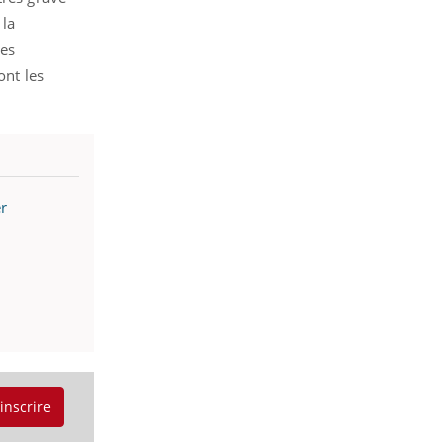
 la
res
ont les
er
'inscrire