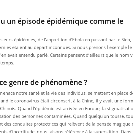
nu un épisode épidémique comme le
usieurs épidémies, de l’apparition d’Ebola en passant par le Sida,
mies étaient au départ inconnues. Si nous prenons l'exemple le
en avait entendu parlé. Certains pensent d’ailleurs que le nom vi
ngtemps.
 ce genre de phénomène ?
enace notre santé et la vie des individus, se mettent en place d
nd le coronavirus était circonscrit à la Chine, il y avait une for
éma Chronique des Mains : se
tube
 Chinois. Quand l’épidémie est arrivée en Europe, la stigmatisat
Youtube
parer pour l’été !
tisation des personnes contaminées. Quand quelqu’un tousse, to
é arrive… et avec lui, un tout nouveau
 des conduites protectrices qui relèvent de la pensée magique q
me de vie ! Vacances, plage, piscine,
ts d’incertitude, nous faisons référence à la superstition. Dans