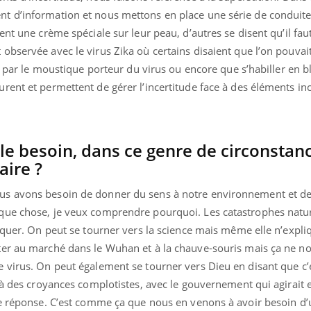
il, activités en plein air… Nos mains
t d’information et nous mettons en place une série de conduite
 ...
nt une crème spéciale sur leur peau, d’autres se disent qu’il faut 
bservée avec le virus Zika où certains disaient que l’on pouvai
er par le moustique porteur du virus ou encore que s’habiller en 
ent et permettent de gérer l’incertitude face à des éléments inc
e besoin, dans ce genre de circonstanc
aire ?
s avons besoin de donner du sens à notre environnement et de
que chose, je veux comprendre pourquoi. Les catastrophes natur
iquer. On peut se tourner vers la science mais même elle n’expli
er au marché dans le Wuhan et à la chauve-souris mais ça ne no
 virus. On peut également se tourner vers Dieu en disant que c’
 à des croyances complotistes, avec le gouvernement qui agirait 
ne réponse. C’est comme ça que nous en venons à avoir besoin d