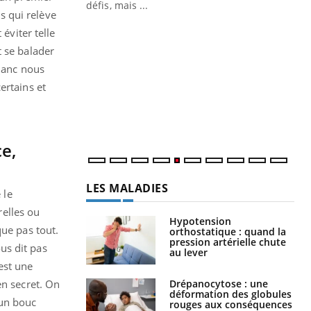
défis, mais ...
s qui relève
Un « jumeau numérique » pour
CO
Youtube
You
éviter telle
faciliter l’accès à la médecine
t se balader
Youtube
Cou
préventive
blanc nous
nou
Un établissement lié à un groupe
bou
ertains et
mutualiste innove en matière de bilan de
épi
santé : l'utilisation d'un « jumeau
numérique » permet ...
e,
LES MALADIES
 le
elles ou
Hypotension
que pas tout.
orthostatique : quand la
pression artérielle chute
us dit pas
au lever
est une
Drépanocytose : une
en secret. On
déformation des globules
’un bouc
rouges aux conséquences