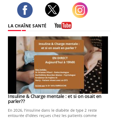
Twitter
Facebook
Instagram
LA CHAÎNE SANTÉ
Youtube
Youtube
Insuline & Charge mentale : et si on osait en
Youtube
Youtube
parler??
En 2026, l'insuline dans le diabète de type 2 reste
entourée d'idées reçues chez les patients comme