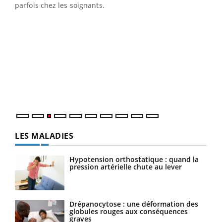
parfois chez les soignants.
Ecz
You
pour
L'ét
Vaca
Nos 
LES MALADIES
Hypotension orthostatique : quand la
pression artérielle chute au lever
Drépanocytose : une déformation des
globules rouges aux conséquences
graves