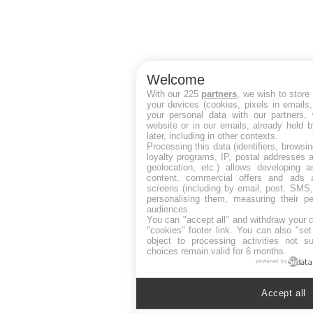
Welcome
With our 225
partners
, we wish to store
your devices (cookies, pixels in emails
your personal data with our partners, 
website or in our emails, already held 
later, including in other contexts.
Processing this data (identifiers, browsi
loyalty programs, IP, postal addresses 
geolocation, etc.) allows developing a
content, commercial offers and ads 
screens (including by email, post, SMS,
personalising them, measuring their p
audiences.
You can "accept all" and withdraw your c
"cookies" footer link
. You can also "set
object to processing activities not s
choices remain valid for 6 months.
powered by
Accept all