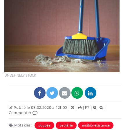
UNDEFINED/ISTOCK
Publié le 03.02.2020 à 12h00
|
|
|
|
|
Commenter
Mots clés :
poupée
bactérie
antibiorésistance