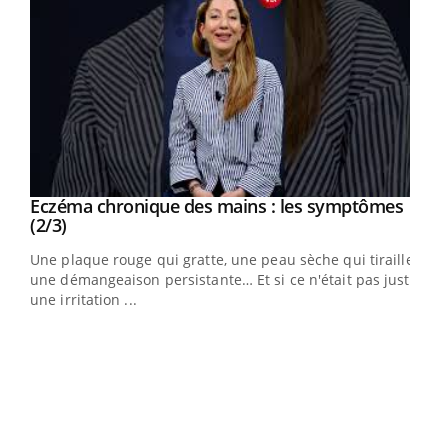
Eczéma chronique des mains : les symptômes
Youtube
Youtube
(2/3)
ris,
Une plaque rouge qui gratte, une peau sèche qui tiraille,
une démangeaison persistante… Et si ce n'était pas juste
une irritation ...