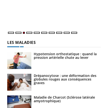
pour
L'ét
Vaca
Nos 
LES MALADIES
Hypotension orthostatique : quand la
pression artérielle chute au lever
Drépanocytose : une déformation des
globules rouges aux conséquences
graves
Maladie de Charcot (Sclérose latérale
amyotrophique)