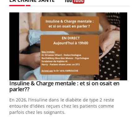
LA CHAÎNE SANTÉ
Youtube
Youtube
Insuline & Charge mentale : et si on osait en
Youtube
Youtube
parler??
En 2026, l'insuline dans le diabète de type 2 reste
entourée d'idées reçues chez les patients comme
parfois chez les soignants.
Ecz
You