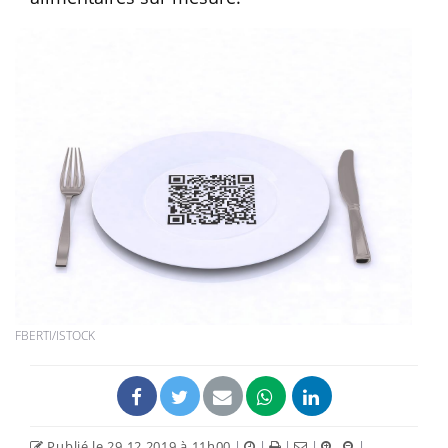
FBERTI/ISTOCK
Publié le 29.12.2019 à 11h00
|
|
|
|
|