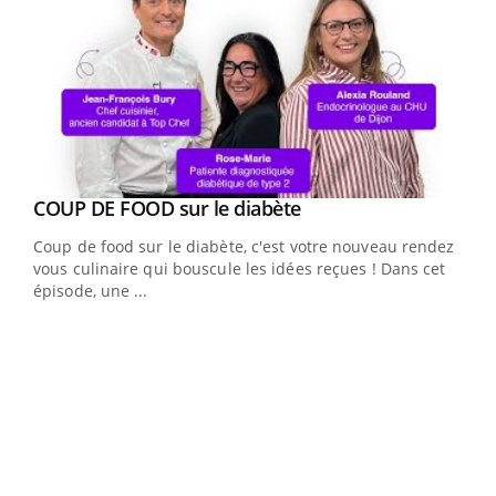
Youtube
cès
COUP DE FOOD sur le diabète
Youtube
Coup de food sur le diabète, c'est votre nouveau rendez-
 en
vous culinaire qui bouscule les idées reçues ! Dans cet
u
épisode, une ...
Qua
You
"Les
trav
DRH 