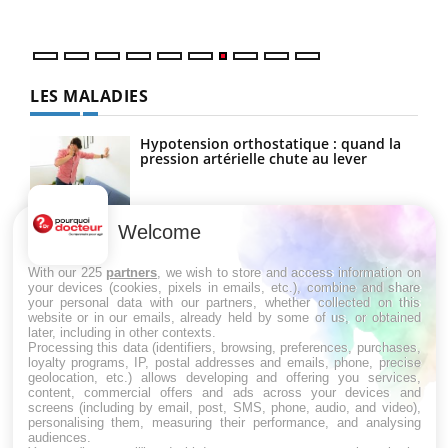
LES MALADIES
Hypotension orthostatique : quand la
pression artérielle chute au lever
Welcome
Drépanocytose : une déformation des
globules rouges aux conséquences
graves
With our 225
partners
, we wish to store and access information on
your devices (cookies, pixels in emails, etc.), combine and share
your personal data with our partners, whether collected on this
website or in our emails, already held by some of us, or obtained
Maladie de Charcot (Sclérose latérale
later, including in other contexts.
amyotrophique)
Processing this data (identifiers, browsing, preferences, purchases,
loyalty programs, IP, postal addresses and emails, phone, precise
geolocation, etc.) allows developing and offering you services,
content, commercial offers and ads across your devices and
screens (including by email, post, SMS, phone, audio, and video),
personalising them, measuring their performance, and analysing
audiences.