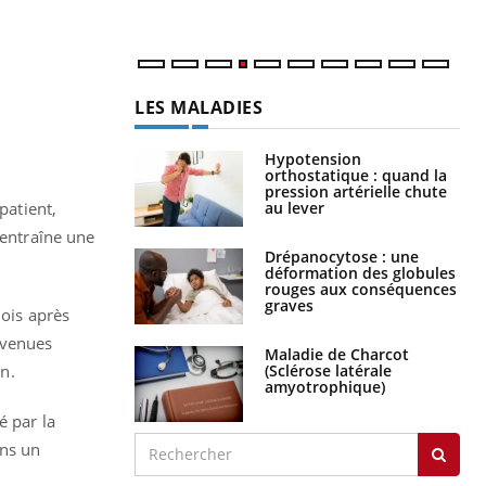
LES MALADIES
Hypotension
orthostatique : quand la
pression artérielle chute
au lever
patient,
 entraîne une
Drépanocytose : une
déformation des globules
rouges aux conséquences
graves
mois après
evenues
Maladie de Charcot
(Sclérose latérale
on.
amyotrophique)
é par la
ans un