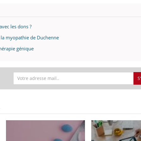
 avec les dons ?
ur la myopathie de Duchenne
thérapie génique
S
S