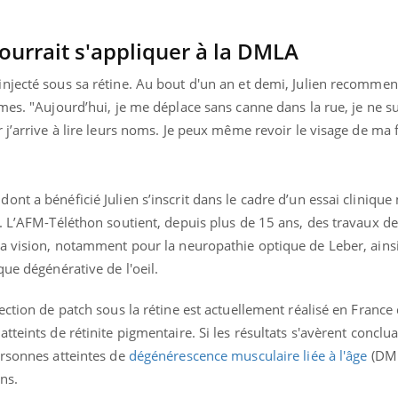
ourrait s'appliquer à la DMLA
njecté sous sa rétine. Au bout d'un an et demi, Julien recommen
mes. "Aujourd’hui, je me déplace sans canne dans la rue, je ne su
 j’arrive à lire leurs noms. Je peux même revoir le visage de ma
nt a bénéficié Julien s’inscrit dans le cadre d’un essai cliniqu
. L’AFM-Téléthon soutient, depuis plus de 15 ans, des travaux de
la vision, notamment pour la neuropathie optique de Leber, ainsi
ue dégénérative de l'oeil.
ection de patch sous la rétine est actuellement réalisé en France 
teints de rétinite pigmentaire. Si les résultats s'avèrent conclua
ersonnes atteintes de
dégénérescence musculaire liée à l'âge
(DML
ans.