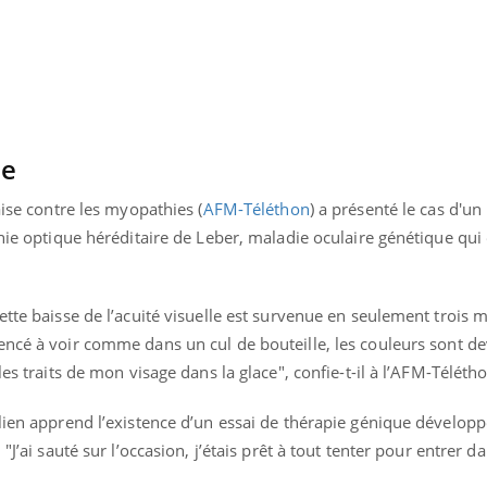
ue
aise contre les myopathies (
AFM-Téléthon
) a présenté le cas d'un 
thie optique héréditaire de Leber, maladie oculaire génétique qui
ette baisse de l’acuité visuelle est survenue en seulement trois 
encé à voir comme dans un cul de bouteille, les couleurs sont d
les traits de mon visage dans la glace", confie-t-il à l’AFM-Téléth
lien apprend l’existence d’un essai de thérapie génique développ
"J’ai sauté sur l’occasion, j’étais prêt à tout tenter pour entrer d