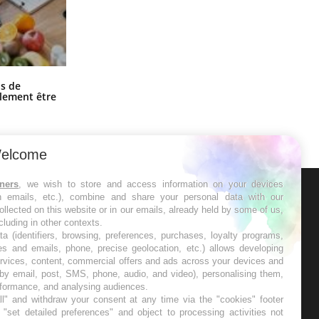
Grossesse et chaleur : ce que dit la
s de
science
alement être
elcome
tners
, we wish to store and access information on your devices
in emails, etc.), combine and share your personal data with our
ER
ollected on this website or in our emails, already held by some of us,
ncluding in other contexts.
ta (identifiers, browsing, preferences, purchases, loyalty programs,
s les semaines les meilleures
es and emails, phone, precise geolocation, etc.) allows developing
ervices, content, commercial offers and ads across your devices and
 by email, post, SMS, phone, audio, and video), personalising them,
rformance, and analysing audiences.
l" and withdraw your consent at any time via the "cookies" footer
"set detailed preferences" and object to processing activities not