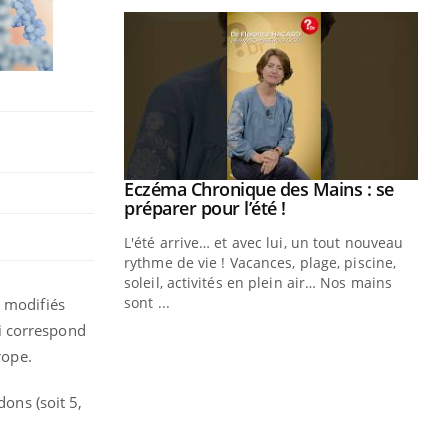
ale : et si on
Eczéma Chronique des Mains : se
Youtube
ube
Youtube
préparer pour l’été !
e diabète de type 2
L'été arrive… et avec lui, un tout nouveau
çues chez les
rythme de vie ! Vacances, plage, piscine,
ez les soignants.
soleil, activités en plein air… Nos mains
sont ...
N modifiés
Di
You
i correspond
Le 
rope.
nom
dia
dons (soit 5,
défi