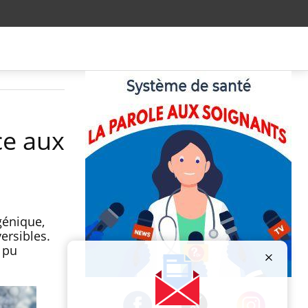
ce aux
génique,
ersibles.
 pu
Publicité