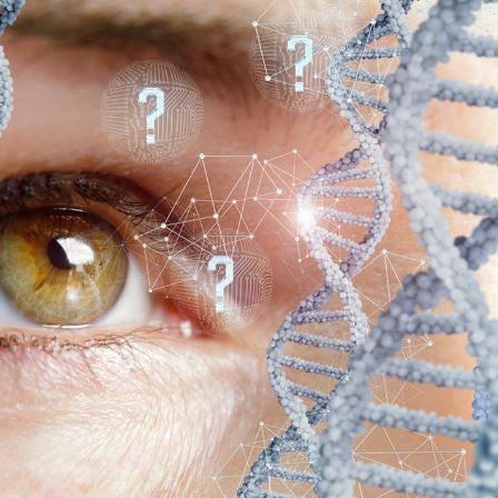
Grossesse et chaleur : ce
Mordue 
que dit la science
barracud
secouru
réflexe 
Le smartphone nuit-il à
Légionel
l'apprentissage de la
quelle e
lecture ?
contami
Mordue par une tique en
Allergie
vacances, elle reste dans
une nou
le coma pendant 42 jours
les réac