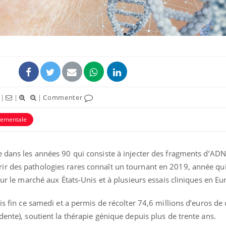
ence en fer : comprendre pour
Insuline & Charge ment
tube
Youtube
|
|
|
Commenter
Youtube
Yout
venir
osait en parler??
tementale
gue, irritabilité, brouillard mental ou
En 2026, l'insuline dans l
e alopécie… Les symptômes de la
reste entourée d'idées re
nce en fer sont multiples ce qui la rend
patients comme parfois ch
e dans les années 90 qui consiste à injecter des fragments d’AD
ir des pathologies rares connaît un tournant en 2019, année qu
sur le marché aux États-Unis et à plusieurs essais cliniques en Eu
is fin ce samedi et a permis de récolter 74,6 millions d’euros de 
dente), soutient la thérapie génique depuis plus de trente ans.