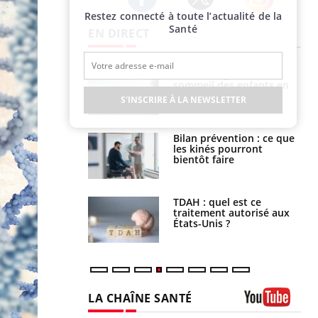
Restez connecté à toute l’actualité de la
Twitter
Facebook
Instagram
Santé
EN DIRECT
par un
Comment gérer le
a, une petite fille
sommeil des enfants en
e grâce à un
vacances ?
S'INSCRIRE À LA NEWSLETTER
essentiel
lose en Suisse :
Bilan prévention : ce que
st l’origine de la
les kinés pourront
nation ?
bientôt faire
s alimentaires :
TDAH : quel est ce
velle arme contre
traitement autorisé aux
tions sévères
États-Unis ?
LA CHAÎNE SANTÉ
Youtube