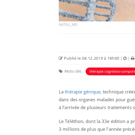
NATALI_MIS
Eczéma Chronique des Mains :
Car
Youtube
You
Publié le 08.12.2019 à 18h00
|
|
Youtube
expliquer ma maladie
pré
Mots clés :
thérapie cognitivo-compor
Il y a des sujets qui sont faciles à aborder...
Fati
d'autres non ! D'un côté, poser des
mêm
questions sur la maladie d'un proche c'est
care
montrer ...
...
La
thérapie génique
, technique créé
dans des organes malades pour guér
à l’arrivée de plusieurs traitements 
Le Téléthon, dont la 33e édition a pr
3 millions de plus que l’année précé