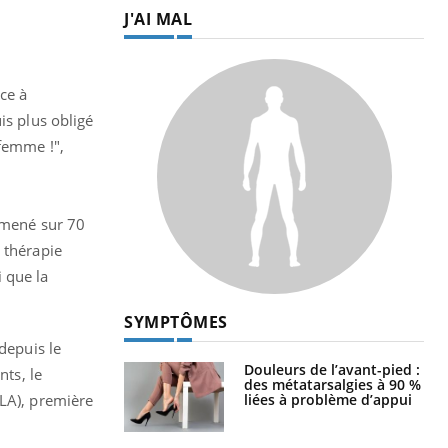
J'AI MAL
ce à
is plus obligé
 femme !",
e mené sur 70
 thérapie
 que la
SYMPTÔMES
depuis le
Douleurs de l’avant-pied :
nts, le
des métatarsalgies à 90 %
liées à problème d’appui
A), première