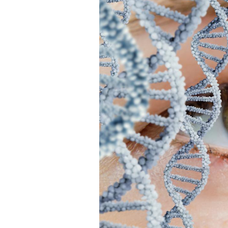
Fortes chaleurs :
pourquoi le risque de
noyade grimpe-t-il ?
Le Viagra pourrait-il
freiner la propagation du
cancer ?
Pourquoi manger moins
de protéines pourrait
finalement être bénéfique