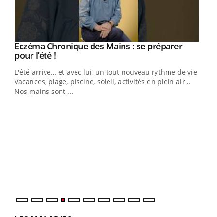
Eczéma Chronique des Mains : se préparer
Youtube
Youtube
pour l’été !
L'été arrive… et avec lui, un tout nouveau rythme de vie !
Vacances, plage, piscine, soleil, activités en plein air…
Nos mains sont ...
Dia
You
Le 
pers
ques