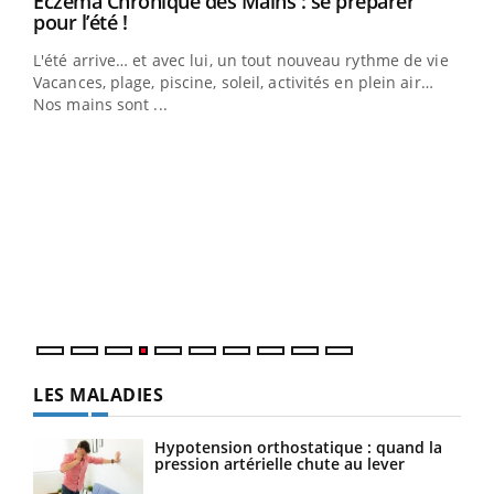
Eczéma Chronique des Mains : se préparer
Youtube
Youtube
pour l’été !
L'été arrive… et avec lui, un tout nouveau rythme de vie !
Vacances, plage, piscine, soleil, activités en plein air…
Nos mains sont ...
Dia
You
Le 
pers
ques
LES MALADIES
Hypotension orthostatique : quand la
pression artérielle chute au lever