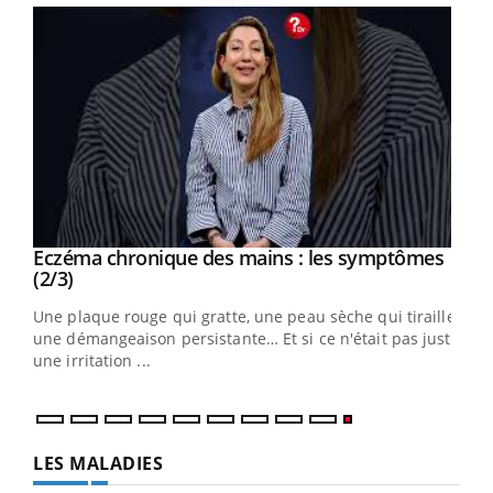
Eczéma chronique des mains : les symptômes
Youtube
Youtube
(2/3)
ris,
Une plaque rouge qui gratte, une peau sèche qui tiraille,
une démangeaison persistante… Et si ce n'était pas juste
une irritation ...
LES MALADIES