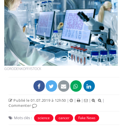
GORODENKOFF/ISTOCK
Publié le 01.07.2019 à 12h50
|
|
|
|
|
Commenter
Mots clés :
science
cancer
Fake News