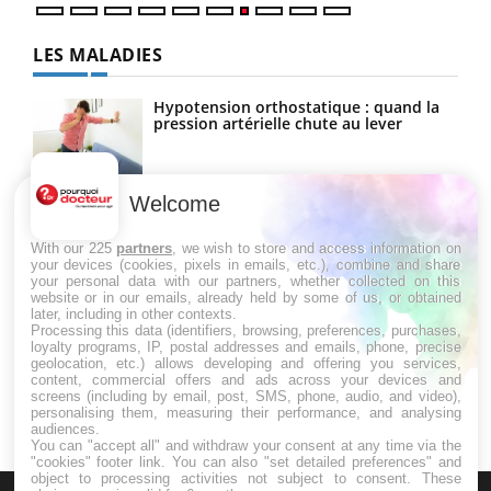
LES MALADIES
Hypotension orthostatique : quand la
pression artérielle chute au lever
Welcome
Drépanocytose : une déformation des
globules rouges aux conséquences
graves
With our 225
partners
, we wish to store and access information on
your devices (cookies, pixels in emails, etc.), combine and share
your personal data with our partners, whether collected on this
website or in our emails, already held by some of us, or obtained
Maladie de Charcot (Sclérose latérale
later, including in other contexts.
amyotrophique)
Processing this data (identifiers, browsing, preferences, purchases,
loyalty programs, IP, postal addresses and emails, phone, precise
geolocation, etc.) allows developing and offering you services,
content, commercial offers and ads across your devices and
screens (including by email, post, SMS, phone, audio, and video),
personalising them, measuring their performance, and analysing
audiences.
You can "accept all" and withdraw your consent at any time via the
"cookies" footer link
. You can also "set detailed preferences" and
object to processing activities not subject to consent. These