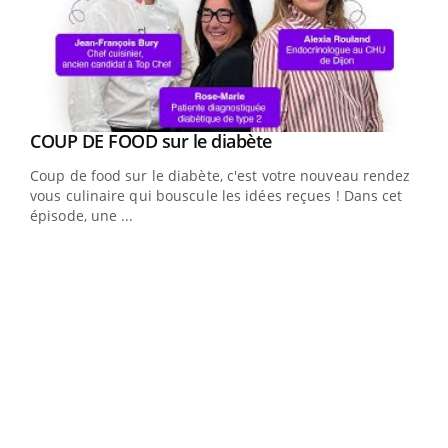
Youtube
cès
COUP DE FOOD sur le diabète
Youtube
Coup de food sur le diabète, c'est votre nouveau rendez-
 en
vous culinaire qui bouscule les idées reçues ! Dans cet
u
épisode, une ...
Qua
You
"Les
trav
DRH 