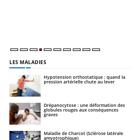
Dia
You
Le 
pers
ques
LES MALADIES
Hypotension orthostatique : quand la
pression artérielle chute au lever
Drépanocytose : une déformation des
globules rouges aux conséquences
graves
Maladie de Charcot (Sclérose latérale
amyotrophique)