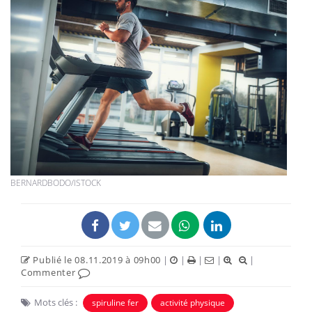
BERNARDBODO/ISTOCK
Publié le 08.11.2019 à 09h00
|
|
|
|
|
Commenter
Mots clés :
spiruline fer
activité physique