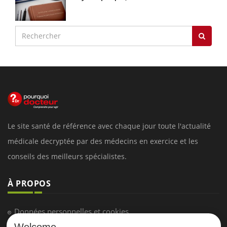
Le site santé de référence avec chaque jour toute l'actualité
médicale decryptée par des médecins en exercice et les
conseils des meilleurs spécialistes.
À PROPOS
Données personnelles et cookies
Welcome
Qui sommes-nous