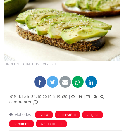
UNDEFINED UNDEFINED/ISTOCK
Publié le 31.10.2019 à 19h30
|
|
|
|
|
Commenter
Mots clés :
avocat
cholestérol
sangsue
surhomme
nymphoplastie