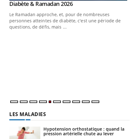
Youtube
Diabète & Ramadan 2026
Youtube
Le Ramadan approche, et, pour de nombreuses
personnes atteintes de diabète, c'est une période de
questions, de défis, mais ...
Un « jumeau numérique » pour faciliter l’accès
COU
Youtube
You
Youtube
à la médecine préventive
Coup
vous
épis
LES MALADIES
Hypotension orthostatique : quand la
pression artérielle chute au lever