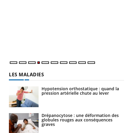
Dia
You
Le 
pers
ques
LES MALADIES
Hypotension orthostatique : quand la
pression artérielle chute au lever
Drépanocytose : une déformation des
globules rouges aux conséquences
graves