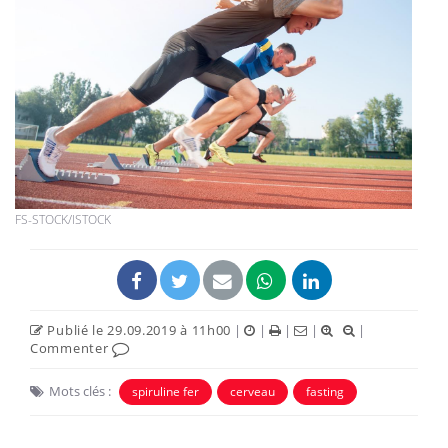
FS-STOCK/ISTOCK
Publié le 29.09.2019 à 11h00
|
|
|
|
|
Commenter
Mots clés :
spiruline fer
cerveau
fasting