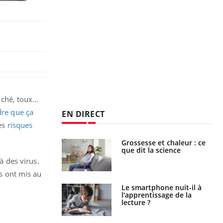
uché, toux…
dre que ça
EN DIRECT
es
risques
haleurs :
Grossesse et chaleur : ce
i le risque de
que dit la science
rimpe-t-il ?
à des virus.
ls ont mis au
a pourrait-il
Le smartphone nuit-il à
la propagation du
l'apprentissage de la
lecture ?