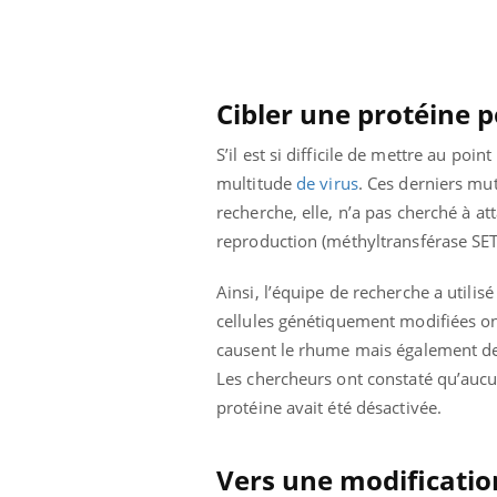
olorectal : une
Cytomégalovirus : ce qui
e simple aurait
change dans la prise en
a donne au Pays
charge des femmes
enceintes
Cibler une protéine 
S’il est si difficile de mettre au poi
multitude
de virus
. Ces derniers mu
recherche, elle, n’a pas cherché à a
reproduction (méthyltransférase SETD
Ainsi, l’équipe de recherche a utilis
cellules génétiquement modifiées o
causent le rhume mais également des 
Les chercheurs ont constaté qu’aucun 
protéine avait été désactivée.
Vers une modificatio