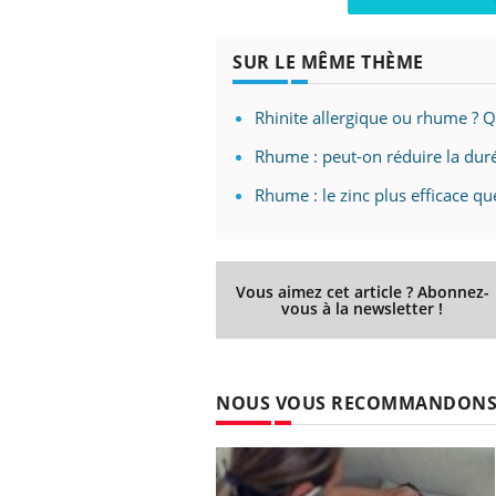
SUR LE MÊME THÈME
ale : et si on
Eczéma Chronique des Mains : se
Dia
Youtube
You
Rhinite allergique ou rhume ? Q
ube
Youtube
préparer pour l’été !
Le 
Rhume : peut-on réduire la durée
 diabète de type 2
L'été arrive… et avec lui, un tout nouveau
nom
ues chez les
rythme de vie ! Vacances, plage, piscine,
diab
Rhume : le zinc plus efficace q
ez les soignants.
soleil, activités en plein air… Nos mains
défi
sont ...
Vous aimez cet article ? Abonnez-
vous à la newsletter !
NOUS VOUS RECOMMANDON