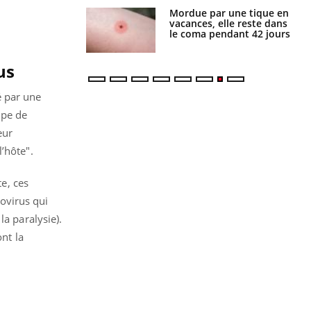
i manger moins
Mordue par une tique en
éines pourrait
vacances, elle reste dans
ent être bénéfique
le coma pendant 42 jours
us
sé par une
ipe de
eur
’hôte".
te, ces
ovirus qui
la paralysie).
ont la