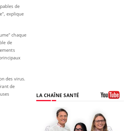
apables de
e", explique
rhume" chaque
ble de
itements
 principaux
on des virus.
frant de
euses
LA CHAÎNE SANTÉ
Youtube