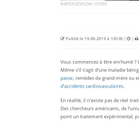
BARTEKSZEWCZYK / ISTOCK
Publié le 19.09.2019 à 13h30
|
|
Vous commencez à être enrhumé ? Vo
Même s’il s’agit d’une maladie bénig
passe
, remèdes de grand-mère ou e
d’accidents cardiovasculaires
.
 oublier les
Chikungunya, dengue,
n vacances ?
West Nile : que se passe-
t-il dans le sud de la
En réalité, il n’existe pas de réel t
France ?
Des chercheurs américains, de l’unive
point un traitement expérimental, p
 connectés :
Les médicaments GLP-1
le travail
protègent-ils aussi les os
de plus en plus
?
soirées