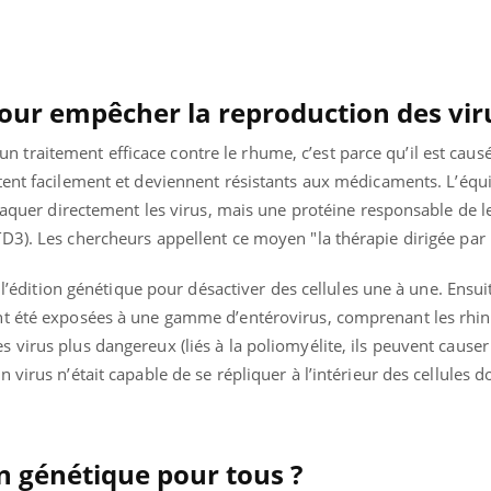
Pourquoi votre ventre
Pourquo
gâche-t-il les premiers
de prot
jours de vos vacances ?
finalem
pour empêcher la reproduction des vir
nt un traitement efficace contre le rhume, c’est parce qu’il est cau
tent facilement et deviennent résistants aux médicaments. L’équ
ttaquer directement les virus, mais une protéine responsable de l
3). Les chercheurs appellent ce moyen "la thérapie dirigée par l
é l’édition génétique pour désactiver des cellules une à une. Ensui
nt été exposées à une gamme d’entérovirus, comprenant les rhin
virus plus dangereux (liés à la poliomyélite, ils peuvent causer 
virus n’était capable de se répliquer à l’intérieur des cellules d
n génétique pour tous ?