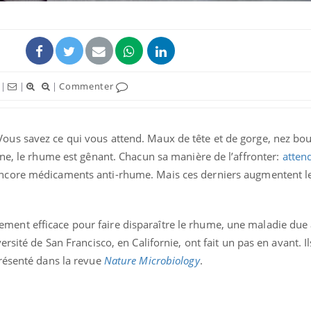
|
|
|
Commenter
us savez ce qui vous attend. Maux de tête et de gorge, nez bo
ne, le rhume est gênant. Chacun sa manière de l’affronter:
atten
ncore médicaments anti-rhume. Mais ces derniers augmentent l
La sieste empêche-t-elle
Fortes c
de dormir la nuit ?
pourquo
noyade g
raitement efficace pour faire disparaître le rhume, une maladie due 
rsité de San Francisco, en Californie, ont fait un pas en avant. I
résenté dans la revue
Nature Microbiology
.
VIH : la fin du comprimé
Le Viagr
tous les jours se profile-t-
freiner 
elle enfin ?
cancer ?