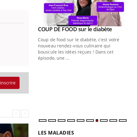
Youtube
ue » pour
COUP DE FOOD sur le diabète
Youtube
médecine
Coup de food sur le diabète, c'est votre
nouveau rendez-vous culinaire qui
n groupe
bouscule les idées reçues ! Dans cet
ière de bilan de
épisode, une ...
« jumeau
Qu
You
êtr
'inscrire
"Le
qua
Doc
dir
LES MALADIES