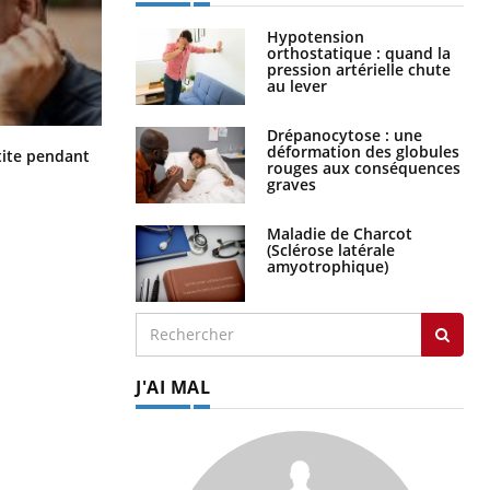
Hypotension
orthostatique : quand la
pression artérielle chute
au lever
Drépanocytose : une
Hantavirus : un cas détecté chez un
déformation des globules
ite pendant
touriste en France
rouges aux conséquences
graves
Maladie de Charcot
(Sclérose latérale
amyotrophique)
J'AI MAL