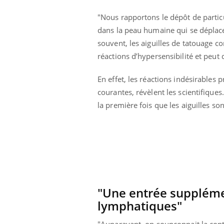
"Nous rapportons le dépôt de particu
dans la peau humaine qui se déplace
souvent, les aiguilles de tatouage 
réactions d’hypersensibilité et peut 
En effet, les réactions indésirables 
courantes, révèlent les scientifiques
la première fois que les aiguilles 
prendre pour
Insuline & Charge mentale : et si on
Ecz
Youtube
You
Youtube
osait en parler??
pré
"Une entrée supplémen
lymphatiques"
llard mental ou
En 2026, l'insuline dans le diabète de type 2
L'ét
tômes de la
reste entourée d'idées reçues chez les
ryth
"Auparavant, on soupçonnait la conta