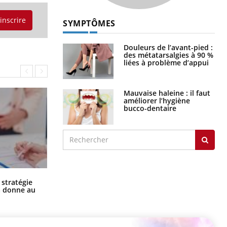
'inscrire
SYMPTÔMES
Douleurs de l’avant-pied :
des métatarsalgies à 90 %
liées à problème d’appui
Mauvaise haleine : il faut
améliorer l’hygiène
bucco-dentaire
Chikungunya, dengue, West Nile :
 stratégie
que se passe-t-il dans le sud de la
a donne au
France ?