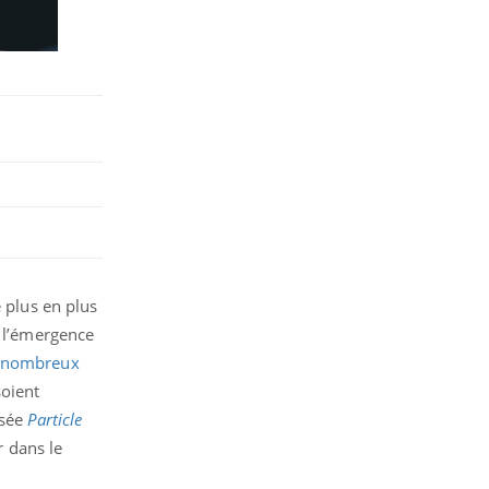
e plus en plus
à l’émergence
nombreux
soient
isée
Particle
r dans le