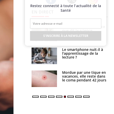
Restez connecté à toute l’actualité de la
Twitter
Facebook
Instagram
Santé
EN DIRECT
Grossesse et chaleur : ce
Mordue par un
que dit la science
barracuda, une petite fille
secourue grâce à un
S'INSCRIRE À LA NEWSLETTER
réflexe essentiel
Le smartphone nuit-il à
Légionellose en Suisse :
l'apprentissage de la
quelle est l’origine de la
lecture ?
contamination ?
Mordue par une tique en
Allergies alimentaires :
vacances, elle reste dans
une nouvelle arme contre
le coma pendant 42 jours
les réactions sévères