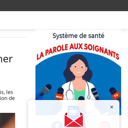
ner
s, les
tion de
Publicité