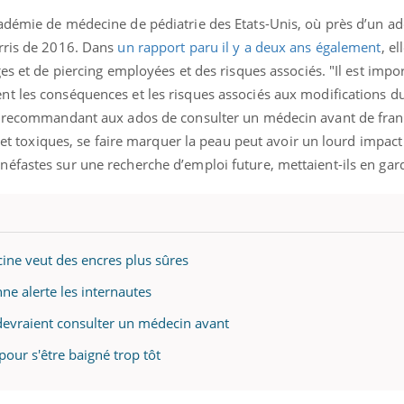
adémie de médecine de pédiatrie des Etats-Unis, où près d’un ado
arris de 2016. Dans
un rapport paru il y a deux ans également
, el
es et de piercing employées et des risques associés. "Il est impo
t les conséquences et les risques associés aux modifications du
, recommandant aux ados de consulter un médecin avant de franc
x et toxiques, se faire marquer la peau peut avoir un lourd impact
éfastes sur une recherche d’emploi future, mettaient-ils en gar
ine veut des encres plus sûres
ne alerte les internautes
 devraient consulter un médecin avant
our s'être baigné trop tôt