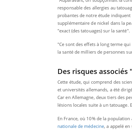
les ce qui la rend
patients comme parfois chez les soignants.
sole
responsable des allergies au tatouag
sont
probantes de notre étude indiquent 
supplémentaire de nickel dans la pea
"exact (des tatouages) sur la santé".
"Ce sont des effets à long terme qu
la santé de milliers de personnes su
Des risques associés 
Cette étude, qui comprend des scien
et universités allemands, a été dirig
Car en Allemagne, deux tiers des per
lésions locales suite à un tatouage.
En France, où 10% de la population a
nationale de médecine
, a appelé e