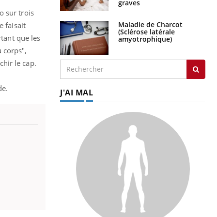
graves
 sur trois
Maladie de Charcot
le faisait
(Sclérose latérale
rtant que les
amyotrophique)
 corps",
hir le cap.
de.
J'AI MAL