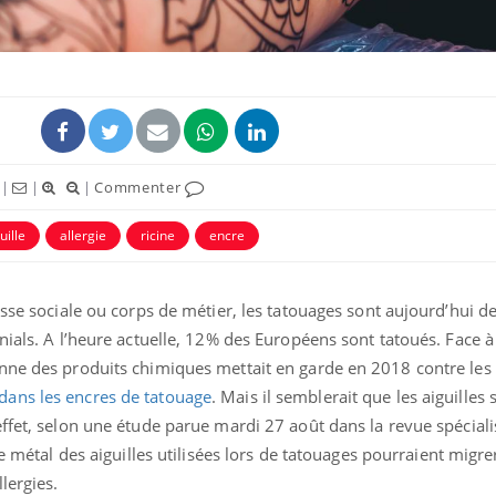
|
|
|
Commenter
uille
allergie
ricine
encre
asse sociale ou corps de métier, les tatouages sont aujourd’hui d
nials. A l’heure actuelle, 12% des Européens sont tatoués. Face 
nne des produits chimiques mettait en garde en 2018 contre les
ans les encres de tatouage
. Mais il semblerait que les aiguilles 
effet, selon une étude parue mardi 27 août dans la revue spécial
de métal des aiguilles utilisées lors de tatouages pourraient migre
lergies.