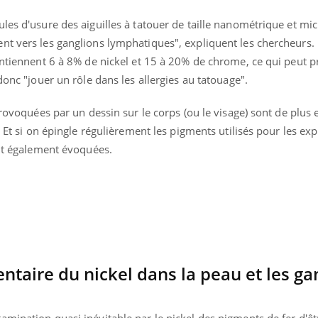
les d'usure des aiguilles à tatouer de taille nanométrique et m
nt vers les ganglions lymphatiques", expliquent les chercheurs. 
contiennent 6 à 8% de nickel et 15 à 20% de chrome, ce qui peut 
donc "jouer un rôle dans les allergies au tatouage".
provoquées par un dessin sur le corps (ou le visage) sont de plus 
. Et si on épingle régulièrement les pigments utilisés pour les expl
sont également évoquées.
éma Chronique des Mains : se
tube
Youtube
parer pour l’été !
taire du nickel dans la peau et les ga
é arrive… et avec lui, un tout nouveau
me de vie ! Vacances, plage, piscine,
mination quasi inévitable par le nickel des pigments de fer d'êt