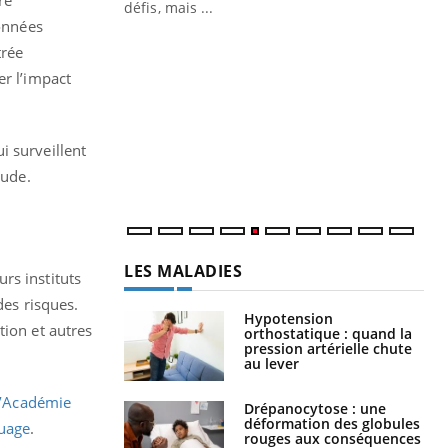
défis, mais ...
données
Un « jumeau numérique » pour
CO
Youtube
You
trée
faciliter l’accès à la médecine
er l’impact
Youtube
Cou
préventive
nou
Un établissement lié à un groupe
bou
mutualiste innove en matière de bilan de
épi
i surveillent
santé : l'utilisation d'un « jumeau
tude.
numérique » permet ...
LES MALADIES
rs instituts
des risques.
Hypotension
tion et autres
orthostatique : quand la
pression artérielle chute
au lever
l’Académie
Drépanocytose : une
déformation des globules
ouage
.
rouges aux conséquences