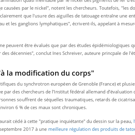
il, activités en plein air… Nos mains
e causées par le nickel", notent les chercheurs. Toutefois, "les 
 ...
clairement que l'usure des aiguilles de tatouage entraîne une en
u et les ganglions lymphatiques", écrivent-ils, appelant à mesur
i ne peuvent être évalués que par des études épidémiologiques qu
r des décennies", conclut Ines Schreiver, auteure princpale de l'é
"à la modification du corps"
tifiques du synchrotron européen de Grenoble (France) et plusieu
ée par des chercheurs de l’Institut fédéral allemand d’évaluation 
sonnes souffrent de séquelles traumatiques, retards de cicatrisa
 Environ 6 % de ces maux sont chroniques.
urait cédé à cette "pratique inquiétante" du dessin sur la peau,
n septembre 2017 à une
meilleure régulation des produits de tat