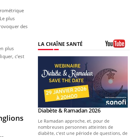
icrométrique
Le plus
provoquer des
LA CHAÎNE SANTÉ
en plus
Youtube
iquer, c’est
Youtube
Diabète & Ramadan 2026
Youtube
nglions
Le Ramadan approche, et, pour de
nombreuses personnes atteintes de
diabète, c'est une période de questions, de
re