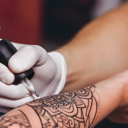
Fortes chaleurs :
pourquoi le risque de
noyade grimpe-t-il ?
Le Viagra pourrait-il
freiner la propagation du
cancer ?
Pourquoi manger moins
de protéines pourrait
finalement être bénéfique