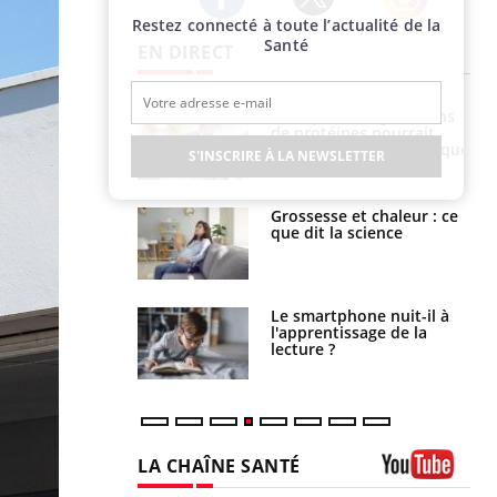
Restez connecté à toute l’actualité de la
Twitter
Facebook
Instagram
Santé
EN DIRECT
i votre ventre
Pourquoi manger moins
il les premiers
de protéines pourrait
 vos vacances ?
finalement être bénéfique
S'INSCRIRE À LA NEWSLETTER
haleurs :
Grossesse et chaleur : ce
i le risque de
que dit la science
rimpe-t-il ?
a pourrait-il
Le smartphone nuit-il à
la propagation du
l'apprentissage de la
lecture ?
LA CHAÎNE SANTÉ
Youtube