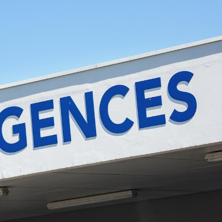
Cytomégalovirus : ce qui
Pourquo
change dans la prise en
gâche-t-
charge des femmes
jours de
enceintes
La sieste empêche-t-elle
Fortes c
de dormir la nuit ?
pourquo
noyade g
VIH : la fin du comprimé
Le Viagr
tous les jours se profile-t-
freiner 
elle enfin ?
cancer ?