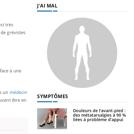
J'AI MAL
st très
 de grévistes
 face à une
rs un
médecin
SYMPTÔMES
uvent être en
Douleurs de l’avant-pied :
des métatarsalgies à 90 %
liées à problème d’appui