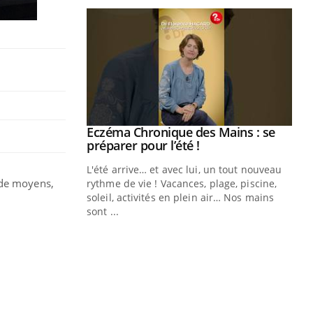
ale : et si on
Eczéma Chronique des Mains : se
Youtube
ube
Youtube
préparer pour l’été !
e diabète de type 2
L'été arrive… et avec lui, un tout nouveau
de moyens,
çues chez les
rythme de vie ! Vacances, plage, piscine,
ez les soignants.
soleil, activités en plein air… Nos mains
sont ...
Di
You
Le 
nom
dia
défi