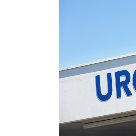
Cancer colorectal : une
stratégie simple aurait
changé la donne au Pays
basque
Chikungunya, dengue,
West Nile : que se passe-
t-il dans le sud de la
France ?
Les médicaments GLP-1
protègent-ils aussi les os
?