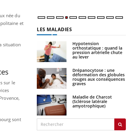
aux née du
politaine et
LES MALADIES
Hypotension
a situation
orthostatique : quand la
pression artérielle chute
au lever
ces
Drépanocytose : une
déformation des globules
rouges aux conséquences
s sur le
graves
vices
Maladie de Charcot
-Provence,
(Sclérose latérale
amyotrophique)
bourg sont