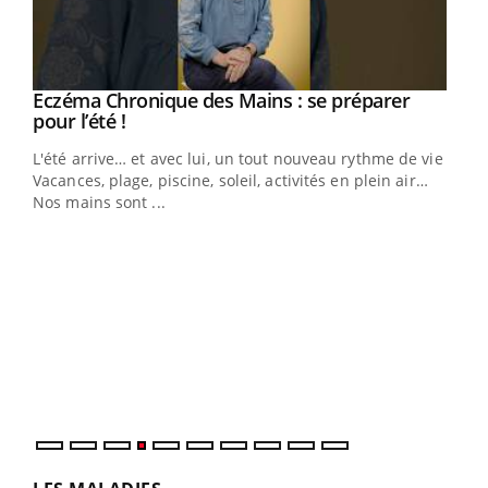
Eczéma Chronique des Mains : se préparer
Youtube
Youtube
pour l’été !
L'été arrive… et avec lui, un tout nouveau rythme de vie !
Vacances, plage, piscine, soleil, activités en plein air…
Nos mains sont ...
Dia
You
Le 
pers
ques