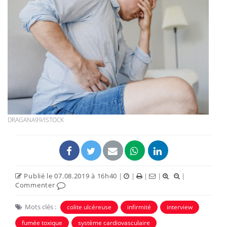
DRAGANA99/ISTOCK
Publié le 07.08.2019 à 16h40
|
|
|
|
|
Commenter
Mots clés :
colite ulcéreuse
infirmité
interview
fumée toxique
système cardiovasculaire