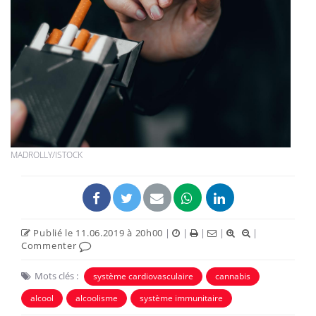
MADROLLY/ISTOCK
Publié le 11.06.2019 à 20h00
|
|
|
|
|
Commenter
Mots clés :
système cardiovasculaire
cannabis
alcool
alcoolisme
système immunitaire