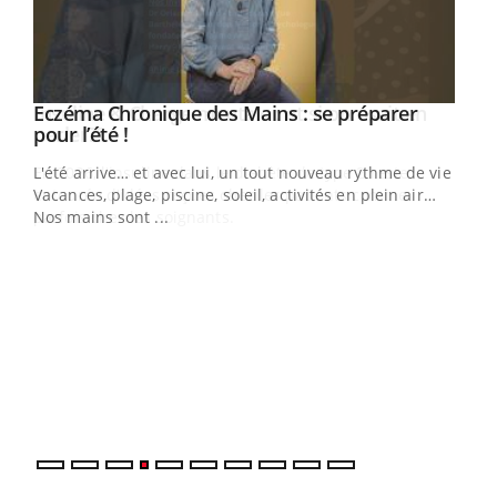
Eczéma Chronique des Mains : se préparer
Youtube
Youtube
pour l’été !
L'été arrive… et avec lui, un tout nouveau rythme de vie !
Vacances, plage, piscine, soleil, activités en plein air…
Nos mains sont ...
Dia
You
Le 
pers
ques