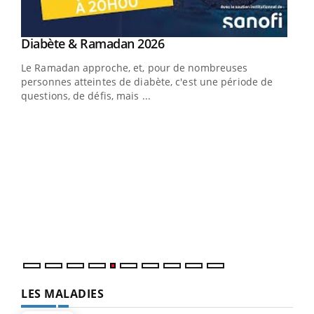
Youtube
Diabète & Ramadan 2026
Youtube
Le Ramadan approche, et, pour de nombreuses
vie !
personnes atteintes de diabète, c'est une période de
…
questions, de défis, mais ...
Un 
You
à l
Un é
mati
numé
LES MALADIES