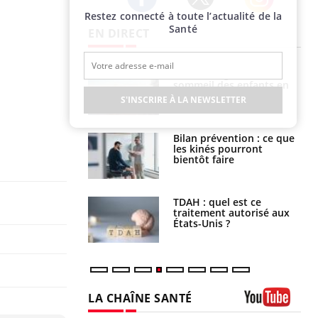
Restez connecté à toute l’actualité de la
Twitter
Facebook
Instagram
Santé
EN DIRECT
par un
Comment gérer le
a, une petite fille
sommeil des enfants en
e grâce à un
vacances ?
S'INSCRIRE À LA NEWSLETTER
essentiel
lose en Suisse :
Bilan prévention : ce que
st l’origine de la
les kinés pourront
nation ?
bientôt faire
s alimentaires :
TDAH : quel est ce
velle arme contre
traitement autorisé aux
tions sévères
États-Unis ?
LA CHAÎNE SANTÉ
Youtube