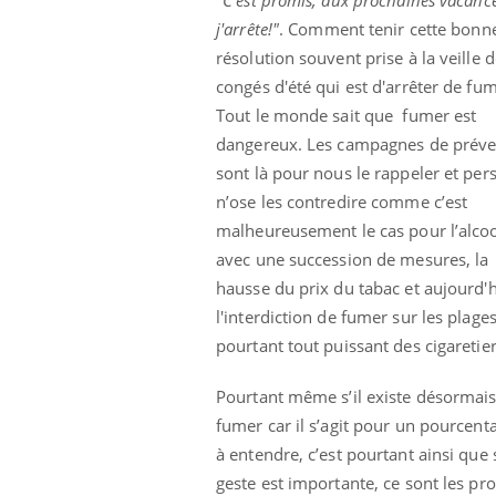
j'arrête!"
. Comment tenir cette bonn
résolution souvent prise à la veille 
congés d'été qui est d'arrêter de fum
Tout le monde sait que fumer est
dangereux. Les campagnes de préve
sont là pour nous le rappeler et pe
n’ose les contredire comme c’est
Eczéma Chronique des Mains :
Car
Youtube
You
Youtube
expliquer ma maladie
pré
malheureusement le cas pour l’alcoo
avec une succession de mesures, la
Il y a des sujets qui sont faciles à aborder...
Fati
hausse du prix du tabac et aujourd'
d'autres non ! D'un côté, poser des
mêm
questions sur la maladie d'un proche c'est
care
l'interdiction de fumer sur les plage
montrer ...
...
pourtant tout puissant des cigaretier
Pourtant même s’il existe désormais d
fumer car il s’agit pour un pourcen
à entendre, c’est pourtant ainsi que
geste est importante, ce sont les p