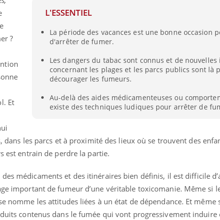
L'ESSENTIEL
e
de
La période des vacances est une bonne occasion p
er ?
d'arrêter de fumer.
Les dangers du tabac sont connus et de nouvelles 
ntion
concernant les plages et les parcs publics sont là 
rsonne
décourager les fumeurs.
ence en fer : comprendre pour
Insuline & Charge ment
tube
Youtube
Au-delà des aides médicamenteuses ou comporteme
Youtube
Yout
venir
osait en parler??
l. Et
existe des techniques ludiques pour arrêter de fu
gue, irritabilité, brouillard mental ou
En 2026, l'insuline dans l
hui
e alopécie… Les symptômes de la
reste entourée d'idées re
nce en fer sont multiples ce qui la rend
patients comme parfois ch
s, dans les parcs et à proximité des lieux où se trouvent des enfan
s est entrain de perdre la partie.
es médicaments et des itinéraires bien définis, il est difficile d’
tage important de fumeur d’une véritable toxicomanie. Même si l
 se nomme les attitudes liées à un état de dépendance. Et même s
roduits contenus dans le fumée qui vont progressivement induire 