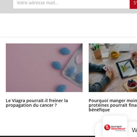
S
S
Le Viagra pourrait-il freiner la
Pourquoi manger moin
propagation du cancer ?
protéines pourrait fin
bénéfique
W