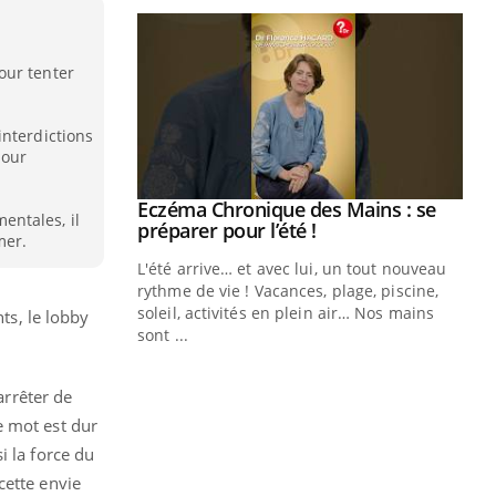
our tenter
interdictions
pour
ale : et si on
Eczéma Chronique des Mains : se
Youtube
ntales, il
ube
Youtube
préparer pour l’été !
mer.
e diabète de type 2
L'été arrive… et avec lui, un tout nouveau
çues chez les
rythme de vie ! Vacances, plage, piscine,
ez les soignants.
soleil, activités en plein air… Nos mains
ts, le lobby
sont ...
Di
You
Le 
arrêter de
nom
e mot est dur
dia
i la force du
défi
cette envie