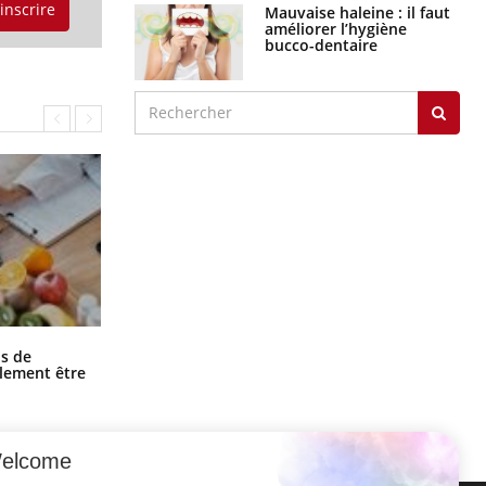
'inscrire
Mauvaise haleine : il faut
améliorer l’hygiène
bucco-dentaire
Grossesse et chaleur : ce que dit la
s de
science
alement être
elcome