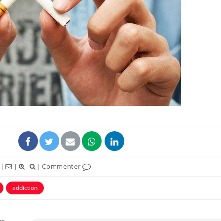
Grossesse et chaleur : ce
Mordue 
que dit la science
barracud
secouru
réflexe 
Le smartphone nuit-il à
Légionel
l'apprentissage de la
quelle e
lecture ?
contami
Mordue par une tique en
Allergie
vacances, elle reste dans
une nou
le coma pendant 42 jours
les réac
|
|
|
Commenter
addiction
s,