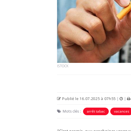
Fortes chaleurs :
pourquoi le risque de
noyade grimpe-t-il ?
Le Viagra pourrait-il
freiner la propagation du
cancer ?
ISTOCK
Pourquoi manger moins
de protéines pourrait
finalement être bénéfique
Publié le 16.07.2025 à 07h55
|
|
Mots clés :
arrêt tabac
vacances
"C'est promis, aux prochaines vacance