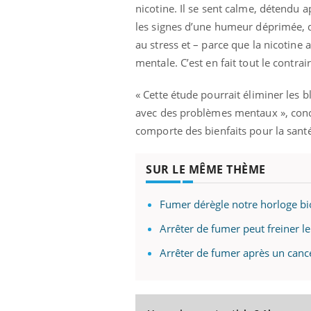
nicotine. Il se sent calme, détendu 
les signes d’une humeur déprimée, d’
au stress et – parce que la nicotine 
mentale. C’est en fait tout le contrair
« Cette étude pourrait éliminer les 
avec des problèmes mentaux », conclu
comporte des bienfaits pour la santé
SUR LE MÊME THÈME
Fumer dérègle notre horloge bi
Arrêter de fumer peut freiner le
prendre pour
Insuline & Charge mentale : et si on
Ecz
Youtube
You
Arrêter de fumer après un cance
Youtube
osait en parler??
pré
llard mental ou
En 2026, l'insuline dans le diabète de type 2
L'ét
tômes de la
reste entourée d'idées reçues chez les
ryth