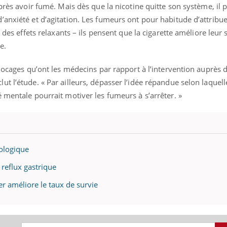
après avoir fumé. Mais dès que la nicotine quitte son système, il 
anxiété et d’agitation. Les fumeurs ont pour habitude d’attribue
a des effets relaxants – ils pensent que la cigarette améliore leur 
e.
blocages qu’ont les médecins par rapport à l’intervention auprès
t l’étude. « Par ailleurs, dépasser l’idée répandue selon laquel
 mentale pourrait motiver les fumeurs à s’arrêter. »
ologique
 reflux gastrique
éma Chronique des Mains : se
Diabète & Ramadan 
tube
Youtube
r améliore le taux de survie
Youtube
parer pour l’été !
Le Ramadan approche, et,
é arrive… et avec lui, un tout nouveau
nombreuses personnes at
me de vie ! Vacances, plage, piscine,
diabète, c'est une périod