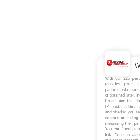
W
With our 225
par
(cookies, pixels 
partners, whether c
or obtained later, i
Processing this da
IP, postal address
and offering you s
screens (including
measuring their pe
You can "accept al
link
. You can also 