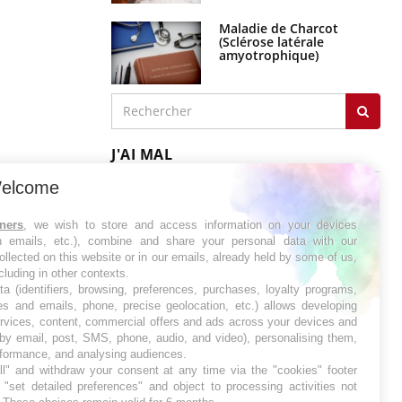
Maladie de Charcot
(Sclérose latérale
amyotrophique)
J'AI MAL
elcome
tners
, we wish to store and access information on your devices
in emails, etc.), combine and share your personal data with our
ollected on this website or in our emails, already held by some of us,
ncluding in other contexts.
ta (identifiers, browsing, preferences, purchases, loyalty programs,
es and emails, phone, precise geolocation, etc.) allows developing
ervices, content, commercial offers and ads across your devices and
 by email, post, SMS, phone, audio, and video), personalising them,
rformance, and analysing audiences.
l" and withdraw your consent at any time via the "cookies" footer
"set detailed preferences" and object to processing activities not