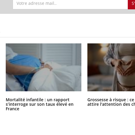
il, activités en plein air… Nos mains
défis, mais ...
S
 ...
S
Mortalité infantile : un rapport
Grossesse à risque : ce
s’interroge sur son taux élevé en
attire l'attention des 
France