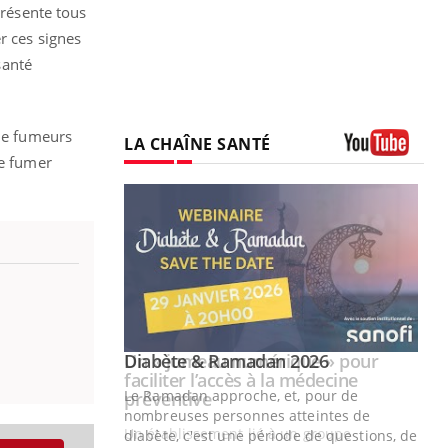
présente tous
r ces signes
santé
 de fumeurs
LA CHAÎNE SANTÉ
le fumer
Youtube
Youtube
2026
Un « jumeau numérique » pour
Youtube
faciliter l’accès à la médecine
 pour de
Youtube
préventive
teintes de
Un établissement lié à un groupe
e de questions, de