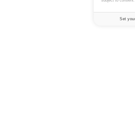
subject to consent
Set you
À PROPOS
NEWSLETT
Recevez toute
Données personnelles et cookies
infos santé