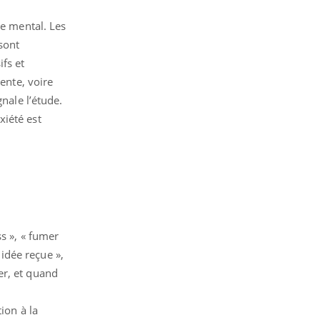
re mental. Les
sont
fs et
ente, voire
nale l’étude.
xiété est
s », « fumer
 idée reçue »,
er, et quand
ion à la