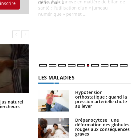
mutualiste innove en matière de bilan de
'inscrire
santé : l'utilisation d'un « jumeau
CO
You
numérique » permet ...
Cou
nou
bou
épi
LES MALADIES
Hypotension
orthostatique : quand la
Comment oublier les écrans en
pression artérielle chute
 jus naturel
vacances ?
au lever
chercheurs
Drépanocytose : une
déformation des globules
rouges aux conséquences
graves