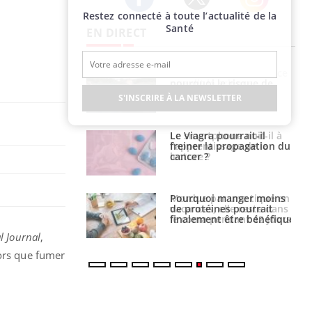
Restez connecté à toute l’actualité de la
Twitter
Facebook
Instagram
Santé
EN DIRECT
haleurs :
Grossesse et chaleur : ce
i le risque de
que dit la science
rimpe-t-il ?
S'INSCRIRE À LA NEWSLETTER
a pourrait-il
Le smartphone nuit-il à
la propagation du
l'apprentissage de la
lecture ?
i manger moins
Mordue par une tique en
éines pourrait
vacances, elle reste dans
ent être bénéfique
le coma pendant 42 jours
l Journal
,
lors que fumer