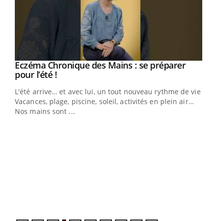
Eczéma Chronique des Mains : se préparer
Youtube
Youtube
pour l’été !
L'été arrive… et avec lui, un tout nouveau rythme de vie !
Vacances, plage, piscine, soleil, activités en plein air…
Nos mains sont ...
Dia
You
Le 
pers
ques