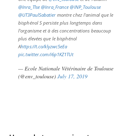
@Inra_Tlse
@Inra_France
@INP_Toulouse
@UT3PaulSabatier
montre chez l'animal que le
bisphénol S persiste plus longtemps dans
l’organisme et à des concentrations beaucoup
plus élevées que le bisphénol
A
https://t.co/klyzwc5eEa
pic.twitter.com/i6p1KZ1TUt
— Ecole Nationale Vétérinaire de Toulouse
(@env_toulouse)
July 17, 2019