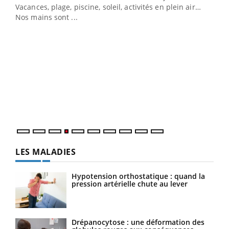
Vacances, plage, piscine, soleil, activités en plein air…
Nos mains sont ...
Dia
You
Le 
pers
ques
LES MALADIES
Hypotension orthostatique : quand la
pression artérielle chute au lever
Drépanocytose : une déformation des