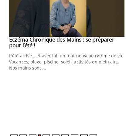
Eczéma Chronique des Mains : se préparer
Youtube
Youtube
pour l’été !
L'été arrive… et avec lui, un tout nouveau rythme de vie !
Vacances, plage, piscine, soleil, activités en plein air…
Nos mains sont ...
Dia
You
Le 
pers
ques