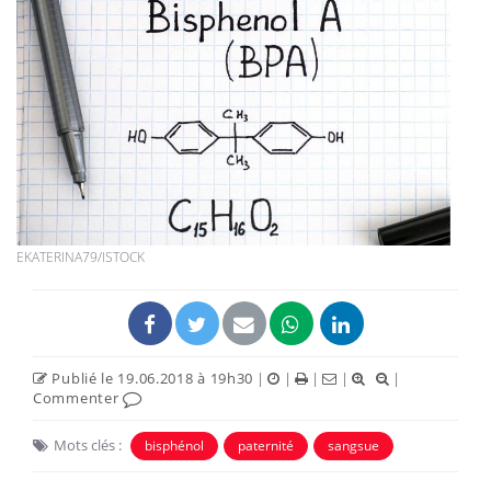
EKATERINA79/ISTOCK
Publié le 19.06.2018 à 19h30
|
|
|
|
|
Commenter
Mots clés :
bisphénol
paternité
sangsue