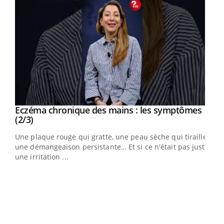
Eczéma chronique des mains : les symptômes
Youtube
Youtube
(2/3)
ris,
Une plaque rouge qui gratte, une peau sèche qui tiraille,
une démangeaison persistante… Et si ce n'était pas juste
une irritation ...