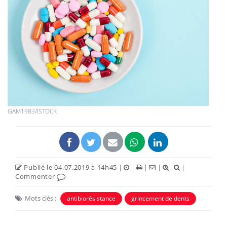
GAM1983/ISTOCK
Publié le 04.07.2019 à 14h45
|
|
|
|
|
Commenter
Mots clés :
antibiorésistance
grincement de dents