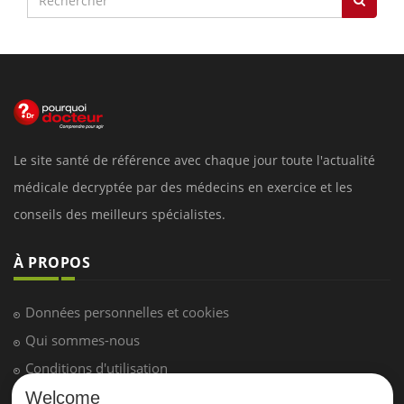
Le site santé de référence avec chaque jour toute l'actualité
médicale decryptée par des médecins en exercice et les
conseils des meilleurs spécialistes.
À PROPOS
Données personnelles et cookies
Qui sommes-nous
Conditions d'utilisation
Plan du site
Welcome