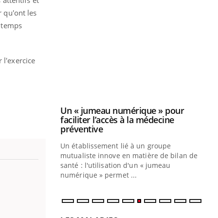
 attentifs et
r qu'ont les
e temps
Youtube
2026
Un « jumeau numérique » pour
Youtube
faciliter l’accès à la médecine
 l'exercice
 pour de
Youtube
préventive
teintes de
Un établissement lié à un groupe
e de questions, de
mutualiste innove en matière de bilan de
santé : l'utilisation d'un « jumeau
CO
You
numérique » permet ...
Cou
nou
bou
épi
LES MALADIES