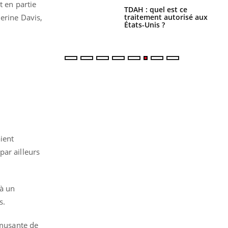
t en partie
s alimentaires :
TDAH : quel est ce
velle arme contre
traitement autorisé aux
erine Davis,
tions sévères
États-Unis ?
aient
par ailleurs
 à un
s.
amusante de