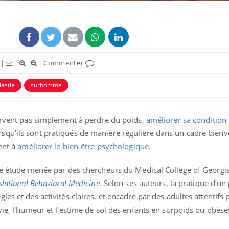
|
|
|
Commenter
astie
surhomme
servent pas simplement à perdre du poids,
améliorer sa condition
qu’ils sont pratiqués de manière régulière dans un cadre bienve
ment à
améliorer le bien-être psychologique
.
Grossesse et chaleur : ce
Mordue 
que dit la science
barracud
secouru
réflexe 
lle étude menée par des chercheurs du Medical College of Georgia
slational Behavioral Medicine
. Selon ses auteurs, la pratique d’
Le smartphone nuit-il à
Légionel
es et des activités claires, et encadré par des adultes attentifs 
l'apprentissage de la
quelle e
lecture ?
contami
vie, l'humeur et l'estime de soi des enfants en surpoids ou obèse