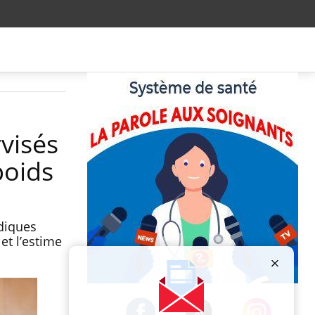
visés
poids
diques
et l’estime
Publicité