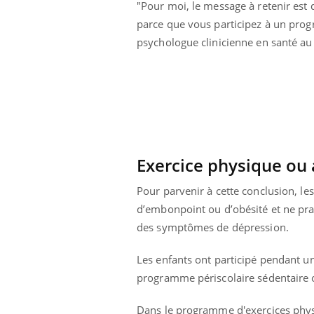
"Pour moi, le message à retenir est 
 votre ventre
Pourquoi manger moins
l les premiers
de protéines pourrait
parce que vous participez à un progr
 vos vacances ?
finalement être bénéfique
psychologue clinicienne en santé au
Exercice physique ou a
Pour parvenir à cette conclusion, le
d’embonpoint ou d’obésité et ne prat
des symptômes de dépression.
Les enfants ont participé pendant u
programme périscolaire sédentaire où 
Dans le programme d'exercices physiq