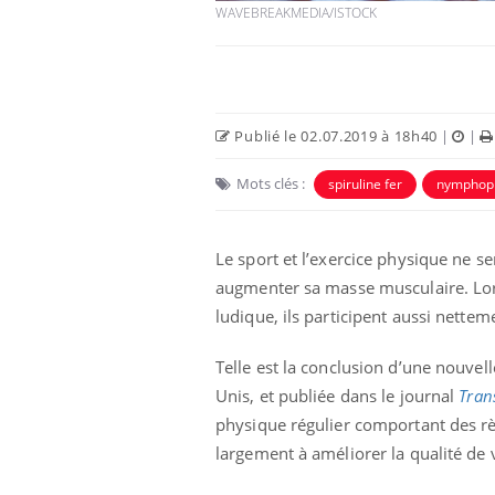
WAVEBREAKMEDIA/ISTOCK
Publié le 02.07.2019 à 18h40
|
|
Mots clés :
spiruline fer
nymphopl
Le sport et l’exercice physique ne 
augmenter sa masse musculaire. Lors
ludique, ils participent aussi nette
e empêche-t-elle
Fortes chaleurs :
 la nuit ?
pourquoi le risque de
noyade grimpe-t-il ?
Telle est la conclusion d’une nouve
Unis, et publiée dans le journal
Tran
 fin du comprimé
Le Viagra pourrait-il
physique régulier comportant des règl
jours se profile-t-
freiner la propagation du
n ?
cancer ?
largement à améliorer la qualité de 