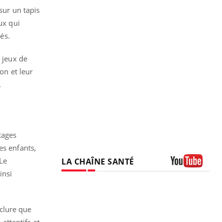
sur un tapis
ux qui
és.
s jeux de
on et leur
.
tages
es enfants,
 Le
LA CHAÎNE SANTÉ
insi
Youtube
clure que