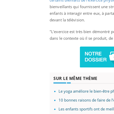
certains bienfaits de l'exercice phys
bienveillants qui fournissent une str
enfants à interagir entre eux, à part
devant la télévision.
prendre pour
Insuline & Charge mentale : et si on
Ecz
Youtube
You
Youtube
osait en parler??
pré
"L'exercice est très bien démontré p
llard mental ou
En 2026, l'insuline dans le diabète de type 2
L'ét
dans le contexte où il se produit, de
tômes de la
reste entourée d'idées reçues chez les
ryth
les ce qui la rend
patients comme parfois chez les soignants.
sole
sont
SUR LE MÊME THÈME
Le yoga améliore le bien-être 
10 bonnes raisons de faire de l
Les enfants sportifs ont de meil