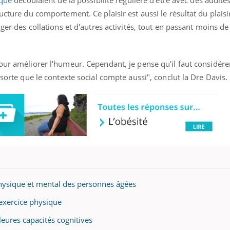
ique
découlaient de la possibilité régulière d'être avec des adultes
ucture du comportement. Ce plaisir est aussi le résultat du plaisi
ager des collations et d'autres activités, tout en passant moins d
éma Chronique des Mains : se
Diabète & Ramadan 
tube
Youtube
Youtube
parer pour l’été !
our améliorer l'humeur. Cependant, je pense qu'il faut considérer
Le Ramadan approche, et,
é arrive… et avec lui, un tout nouveau
 sorte que le contexte social compte aussi", conclut la Dre Davis.
nombreuses personnes at
me de vie ! Vacances, plage, piscine,
diabète, c'est une périod
il, activités en plein air… Nos mains
défis, mais ...
 ...
physique et mental des personnes âgées
’exercice physique
leures capacités cognitives