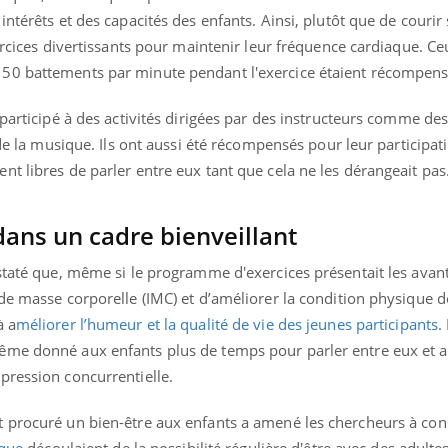
ntérêts et des capacités des enfants. Ainsi, plutôt que de courir 
xercices divertissants pour maintenir leur fréquence cardiaque. Ce
50 battements par minute pendant l'exercice étaient récompens
 participé à des activités dirigées par des instructeurs comme de
 de la musique. Ils ont aussi été récompensés pour leur participati
t libres de parler entre eux tant que cela ne les dérangeait pas
dans un cadre bienveillant
nstaté que, même si le programme d'exercices présentait les avan
de masse corporelle (IMC) et d’améliorer la condition physique d
à a
méliorer l’humeur et la qualité de vie des jeunes participants
.
ême donné aux enfants plus de temps pour parler entre eux et a
pression concurrentielle.
 procuré un bien-être aux enfants a amené les chercheurs à con