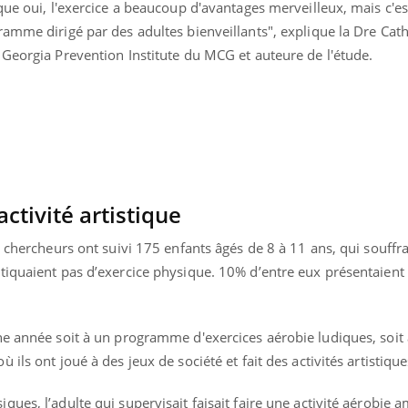
que oui, l'exercice a beaucoup d'avantages merveilleux, mais c'es
Mordue par une tique en
Allergie
vacances, elle reste dans
une nou
amme dirigé par des adultes bienveillants", explique la Dre Cath
le coma pendant 42 jours
les réac
 Georgia Prevention Institute du MCG et auteure de l'étude.
ctivité artistique
s chercheurs ont suivi 175 enfants âgés de 8 à 11 ans, qui souffr
iquaient pas d’exercice physique. 10% d’entre eux présentaient 
ne année soit à un programme d'exercices aérobie ludiques, soit
ils ont joué à des jeux de société et fait des activités artistique
ues, l’adulte qui supervisait faisait faire une activité aérobie 