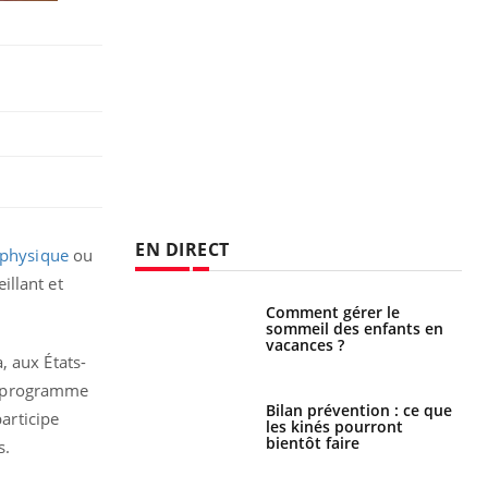
EN DIRECT
 physique
ou
illant et
par un
Comment gérer le
a, une petite fille
sommeil des enfants en
e grâce à un
vacances ?
essentiel
, aux États-
un programme
lose en Suisse :
Bilan prévention : ce que
participe
st l’origine de la
les kinés pourront
nation ?
bientôt faire
s.