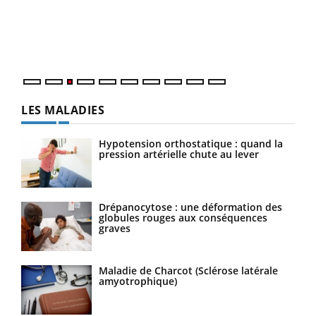
L'ét
Vaca
Nos 
LES MALADIES
Hypotension orthostatique : quand la
pression artérielle chute au lever
Drépanocytose : une déformation des
globules rouges aux conséquences
graves
Maladie de Charcot (Sclérose latérale
amyotrophique)