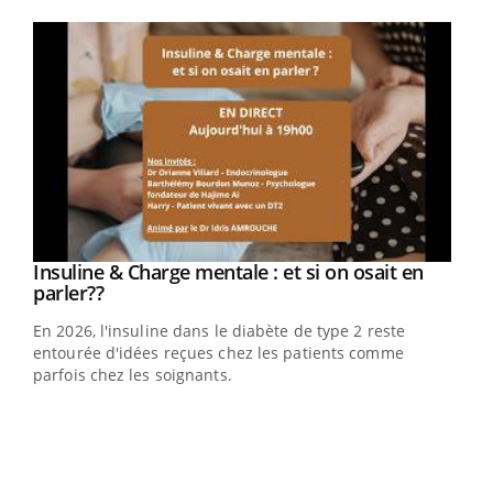
Youtube
Youtube
Insuline & Charge mentale : et si on osait en
Youtube
Youtube
parler??
En 2026, l'insuline dans le diabète de type 2 reste
entourée d'idées reçues chez les patients comme
parfois chez les soignants.
Ecz
You
pour