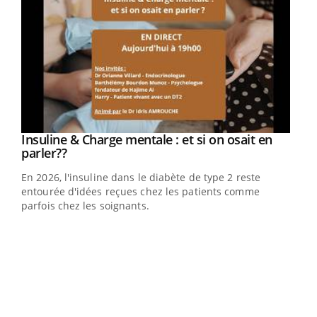
Youtube
Insuline & Charge mentale : et si on osait en
Youtube
Youtube
parler??
En 2026, l'insuline dans le diabète de type 2 reste
entourée d'idées reçues chez les patients comme
parfois chez les soignants.
Ecz
You
pour
L'ét
Vaca