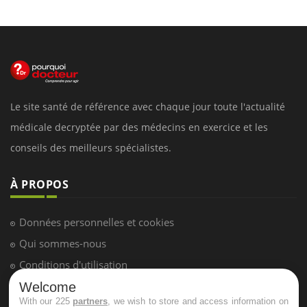
Le site santé de référence avec chaque jour toute l'actualité
médicale decryptée par des médecins en exercice et les
conseils des meilleurs spécialistes.
À PROPOS
Données personnelles et cookies
Qui sommes-nous
Conditions d'utilisation
Plan du site
Welcome
With our 225
partners
, we wish to store and access information on