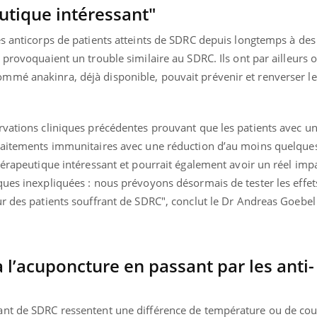
mutualiste innove en mat
s, mais ...
utique intéressant"
santé : l'utilisation d'un 
numérique » permet ...
s anticorps de patients atteints de SDRC depuis longtemps à des s
 provoquaient un trouble similaire au SDRC. Ils ont par ailleurs
mé anakinra, déjà disponible, pouvait prévenir et renverser le
rvations cliniques précédentes prouvant que les patients avec u
traitements immunitaires avec une réduction d’au moins quelq
hérapeutique intéressant et pourrait également avoir un réel impa
ques inexpliquées : nous prévoyons désormais de tester les effet
r des patients souffrant de SDRC", conclut le Dr Andreas Goebel 
 l’acuponcture en passant par les anti-
ant de SDRC ressentent une différence de température ou de cou