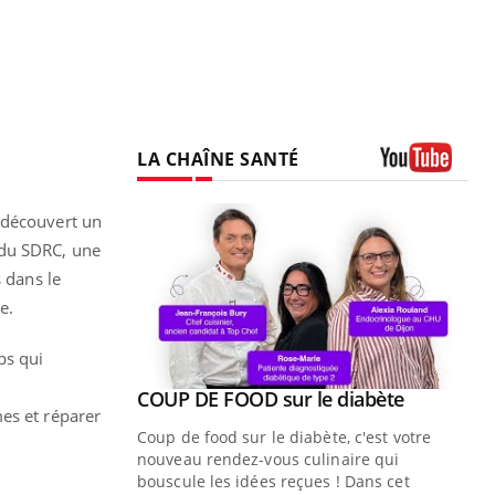
LA CHAÎNE SANTÉ
Youtube
 découvert un
 du SDRC, une
s dans le
e.
ps qui
Youtube
ue » pour
COUP DE FOOD sur le diabète
Youtube
es et réparer
médecine
Coup de food sur le diabète, c'est votre
.
nouveau rendez-vous culinaire qui
n groupe
bouscule les idées reçues ! Dans cet