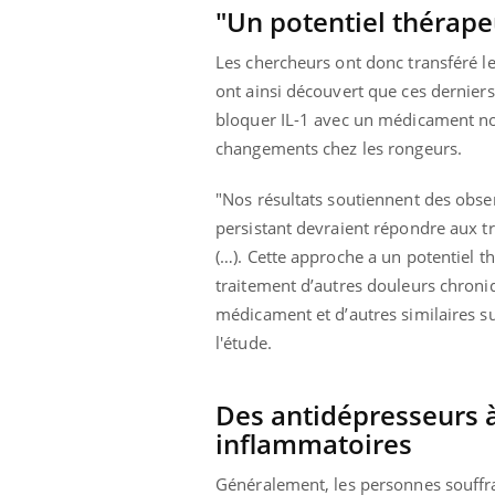
ez les soignants.
soleil, activités en plein air… Nos mains
défi
"Un potentiel thérape
sont ...
Les chercheurs ont donc transféré le
ont ainsi découvert que ces derniers
bloquer IL-1 avec un médicament nom
changements chez les rongeurs.
"Nos résultats soutiennent des obse
persistant devraient répondre aux 
(…). Cette approche a un potentiel t
traitement d’autres douleurs chroni
médicament et d’autres similaires su
l'étude.
Des antidépresseurs à
inflammatoires
Généralement, les personnes souffr