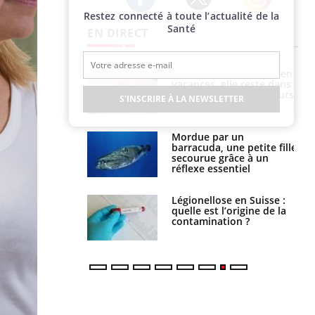
Restez connecté à toute l’actualité de la
Twitter
Facebook
Instagram
Santé
EN DIRECT
i manger moins
Mordue par une tique en
éines pourrait
vacances, elle reste dans
ent être bénéfique
le coma pendant 42 jours
S'INSCRIRE À LA NEWSLETTER
e et chaleur : ce
Mordue par un
la science
barracuda, une petite fille
secourue grâce à un
réflexe essentiel
phone nuit-il à
Légionellose en Suisse :
tissage de la
quelle est l’origine de la
?
contamination ?