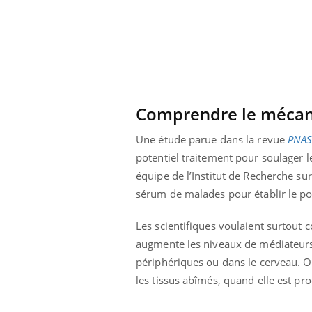
Comprendre le mécan
Une étude parue dans la revue
PNA
potentiel traitement pour soulager
équipe de l’Institut de Recherche su
sérum de malades pour établir le po
Les scientifiques voulaient surtout
augmente les niveaux de médiateurs 
ale : et si on
Eczéma Chronique des Mains : se
Dia
Youtube
You
périphériques ou dans le cerveau. O
ube
Youtube
préparer pour l’été !
Le 
les tissus abîmés, quand elle est pr
 diabète de type 2
L'été arrive… et avec lui, un tout nouveau
nom
ues chez les
rythme de vie ! Vacances, plage, piscine,
diab