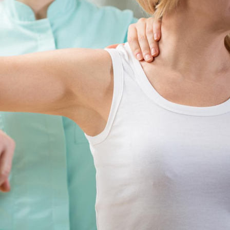
Pourquoi votre ventre
Pourquo
gâche-t-il les premiers
de prot
jours de vos vacances ?
finalem
Fortes chaleurs :
Grossess
pourquoi le risque de
que dit 
noyade grimpe-t-il ?
Le Viagra pourrait-il
Le smart
freiner la propagation du
l'appren
cancer ?
lecture 