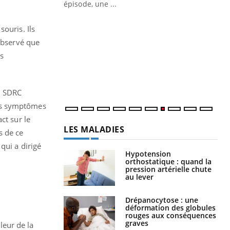
ière de bilan de
épisode, une ...
« jumeau
Qu
You
ouris. Ils
êtr
 observé que
"Le
s
qua
Doc
dir
n SDRC
ues symptômes
ct sur le
LES MALADIES
s de ce
qui a dirigé
Hypotension
orthostatique : quand la
pression artérielle chute
au lever
Drépanocytose : une
déformation des globules
rouges aux conséquences
graves
leur de la