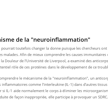
isme de la "neuroinflammation"
S
pourrait toutefois changer la donne puisque les chercheurs ont
 les malades. Afin de mieux comprendre les causes immunitaires
r la Douleur de l’Université de Liverpool, a examiné des anticorp
tentiel rôle de ces protéines dans le développement de ce troubl
 comprendre le mécanisme de la "neuroinflammation", un anticor
inflammatoires comme l’interleukine (IL-1) dans d’autres tissus
Youtube
bète & Ramadan 2026
Un « jumeau numériq
tube
Youtube
r si IL-1 aide normalement le corps à éliminer les microorganism
faciliter l’accès à la 
Ramadan approche, et, pour de
Youtube
préventive
oduite de façon inappropriée, elle participe à provoquer un SDRC
breuses personnes atteintes de
Un établissement lié à u
ète, c'est une période de questions, de