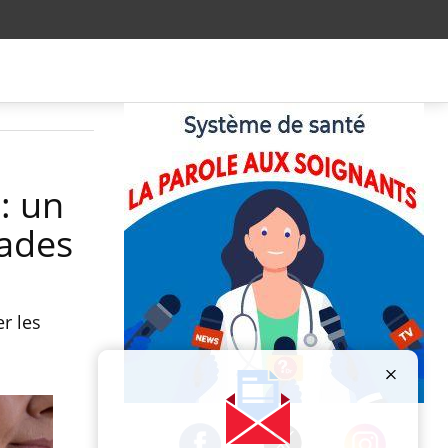
: un
lades
r les
Publicité