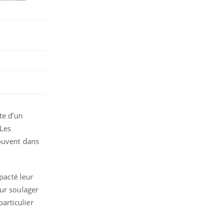
te d’un
Les
souvent dans
pacté leur
our soulager
particulier