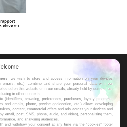
Grossesse à risque : ce jus naturel
n rapport
attire l'attention des chercheurs
x élevé en
elcome
ER
tners
, we wish to store and access information on your devices
in emails, etc.), combine and share your personal data with our
s les semaines les meilleures
ollected on this website or in our emails, already held by some of us,
ncluding in other contexts.
ta (identifiers, browsing, preferences, purchases, loyalty programs,
es and emails, phone, precise geolocation, etc.) allows developing
ervices, content, commercial offers and ads across your devices and
 by email, post, SMS, phone, audio, and video), personalising them,
RE
rformance, and analysing audiences.
l" and withdraw your consent at any time via the "cookies" footer