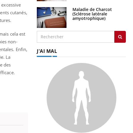
 excessive
Maladie de Charcot
ents cutanés,
(Sclérose latérale
amyotrophique)
tures.
mais cela est
pies non-
tales. Enfin,
J'AI MAL
e. La
se des
fficace.