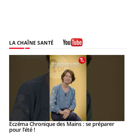
LA CHAÎNE SANTÉ
Youtube
Youtube
Eczéma Chronique des Mains : se préparer
Diabète & Ramadan 2026
Youtube
Youtube
Youtube
pour l’été !
Le Ramadan approche, et, pour de nombreuses