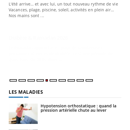
L'été arrive… et avec lui, un tout nouveau rythme de vie !
personnes atteintes de diabète, c'est une période de
Vacances, plage, piscine, soleil, activités en plein air…
questions, de défis, mais ...
Nos mains sont ...
Un 
You
à l
Un é
mati
numé
LES MALADIES
Hypotension orthostatique : quand la
pression artérielle chute au lever