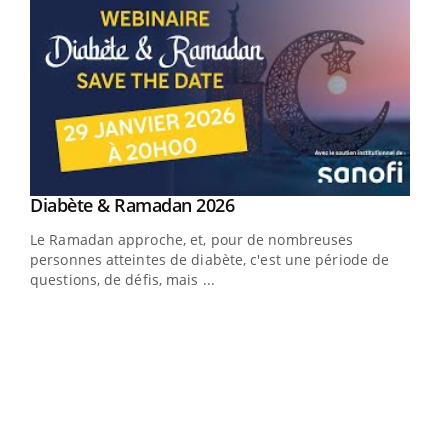
Youtube
Diabète & Ramadan 2026
Youtube
Le Ramadan approche, et, pour de nombreuses
vie !
personnes atteintes de diabète, c'est une période de
…
questions, de défis, mais ...
Un 
You
à l
Un é