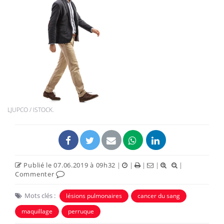
LJUPCO / ISTOCK.
Publié le 07.06.2019 à 09h32
|
|
|
|
|
Commenter
Mots clés :
lésions pulmonaires
cancer du sang
maquillage
perruque