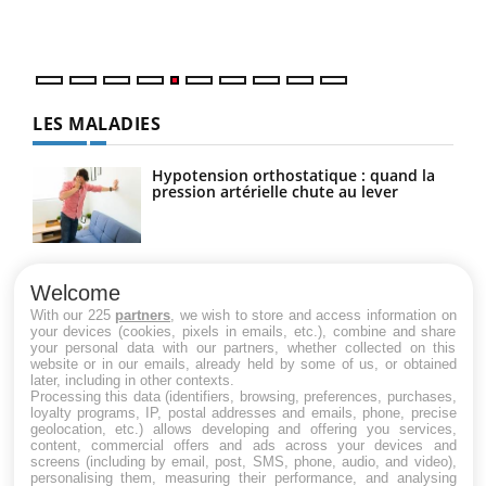
mati
numé
LES MALADIES
Hypotension orthostatique : quand la
pression artérielle chute au lever
Drépanocytose : une déformation des
globules rouges aux conséquences
Welcome
graves
With our 225
partners
, we wish to store and access information on
your devices (cookies, pixels in emails, etc.), combine and share
your personal data with our partners, whether collected on this
website or in our emails, already held by some of us, or obtained
Maladie de Charcot (Sclérose latérale
later, including in other contexts.
amyotrophique)
Processing this data (identifiers, browsing, preferences, purchases,
loyalty programs, IP, postal addresses and emails, phone, precise
geolocation, etc.) allows developing and offering you services,
content, commercial offers and ads across your devices and
screens (including by email, post, SMS, phone, audio, and video),
personalising them, measuring their performance, and analysing